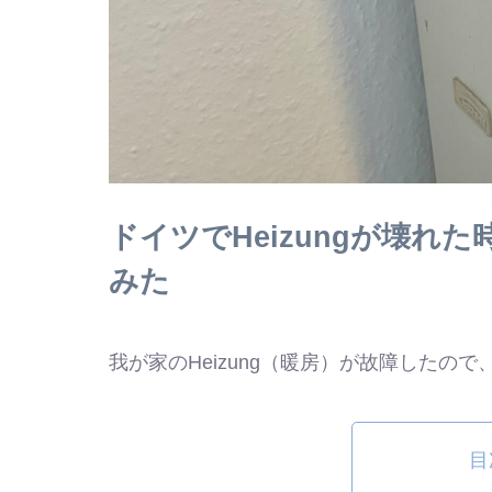
ドイツでHeizungが壊れ
みた
我が家のHeizung（暖房）が故障したの
目