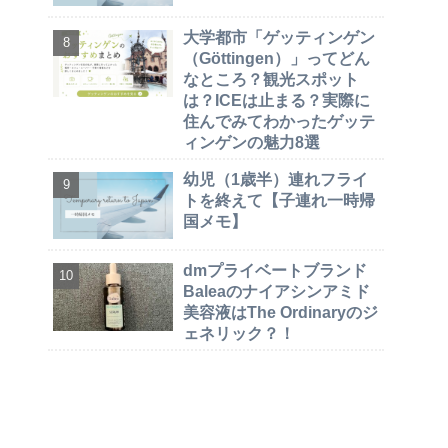
大学都市「ゲッティンゲン
（Göttingen）」ってどん
なところ？観光スポット
は？ICEは止まる？実際に
住んでみてわかったゲッテ
ィンゲンの魅力8選
幼児（1歳半）連れフライ
トを終えて【子連れ一時帰
国メモ】
dmプライベートブランド
Baleaのナイアシンアミド
美容液はThe Ordinaryのジ
ェネリック？！