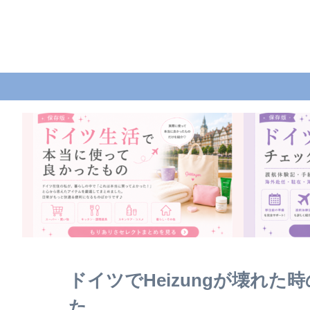
ドイツでHeizungが壊れ
た