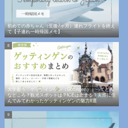
初めての赤ちゃん（生後7ヶ月）連れフライトを終え
て【子連れ一時帰国メモ】
大学都市「ゲッティンゲン（Göttingen）」ってどん
なところ？観光スポットは？ICEは止まる？実際に住
んでみてわかったゲッティンゲンの魅力8選