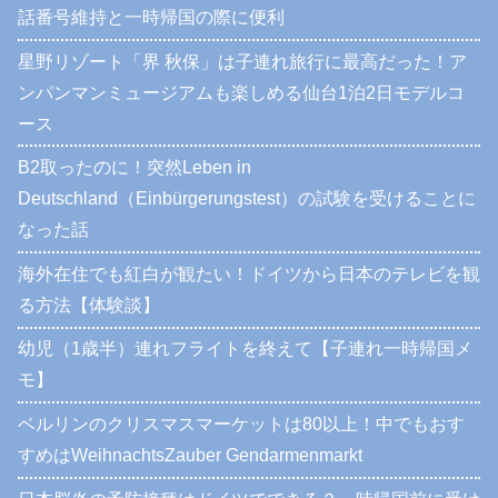
話番号維持と一時帰国の際に便利
星野リゾート「界 秋保」は子連れ旅行に最高だった！ア
ンパンマンミュージアムも楽しめる仙台1泊2日モデルコ
ース
B2取ったのに！突然Leben in
Deutschland（Einbürgerungstest）の試験を受けることに
なった話
海外在住でも紅白が観たい！ドイツから日本のテレビを観
る方法【体験談】
幼児（1歳半）連れフライトを終えて【子連れ一時帰国メ
モ】
ベルリンのクリスマスマーケットは80以上！中でもおす
すめはWeihnachtsZauber Gendarmenmarkt