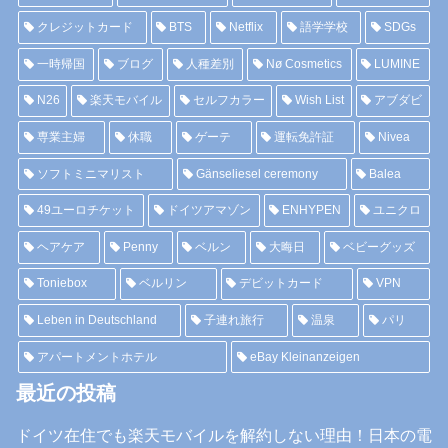
クレジットカード
BTS
Netflix
語学学校
SDGs
一時帰国
ブログ
人種差別
Nø Cosmetics
LUMINE
N26
楽天モバイル
セルフカラー
Wish List
アブダビ
専業主婦
休職
ゲーテ
運転免許証
Nivea
ソフトミニマリスト
Gänseliesel ceremony
Balea
49ユーロチケット
ドイツアマゾン
ENHYPEN
ユニクロ
ヘアケア
Penny
ベルン
大晦日
ベビーグッズ
Toniebox
ベルリン
デビットカード
VPN
Leben in Deutschland
子連れ旅行
温泉
パリ
アパートメントホテル
eBay Kleinanzeigen
最近の投稿
ドイツ在住でも楽天モバイルを解約しない理由！日本の電