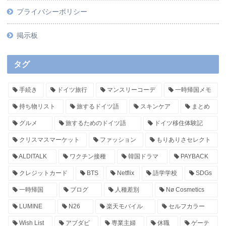
プライバシーポリシー
掲示板
タグ
手続き
ドイツ旅行
マンスリーコーデ
一時帰国メモ
持ち物リスト
旅するドイツ語
スキンケア
まとめ
グルメ
旅するためのドイツ語
ドイツ移住体験記
クリスマスマーケット
ファッション
もりありさセレクト
ALDITALK
ワクチン接種
韓国ドラマ
PAYBACK
クレジットカード
BTS
Netflix
語学学校
SDGs
一時帰国
ブログ
人種差別
Nø Cosmetics
LUMINE
N26
楽天モバイル
セルフカラー
Wish List
アブダビ
専業主婦
休職
ゲーテ