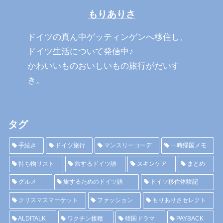
もりありさ
ドイツの真ん中ゲッティンゲンへ移住し、
ドイツ生活について発信中♪
かわいいものおいしいもの旅行がだいす
き。
タグ
手続き
ドイツ旅行
マンスリーコーデ
一時帰国メモ
持ち物リスト
旅するドイツ語
スキンケア
まとめ
グルメ
旅するためのドイツ語
ドイツ移住体験記
クリスマスマーケット
ファッション
もりありさセレクト
ALDITALK
ワクチン接種
韓国ドラマ
PAYBACK