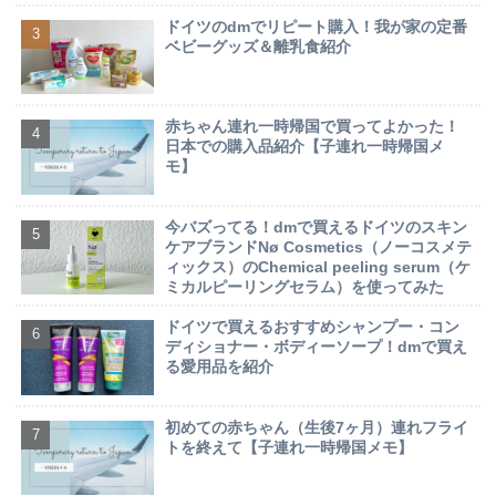
ドイツのdmでリピート購入！我が家の定番
ベビーグッズ＆離乳食紹介
赤ちゃん連れ一時帰国で買ってよかった！
日本での購入品紹介【子連れ一時帰国メ
モ】
今バズってる！dmで買えるドイツのスキン
ケアブランドNø Cosmetics（ノーコスメテ
ィックス）のChemical peeling serum（ケ
ミカルピーリングセラム）を使ってみた
ドイツで買えるおすすめシャンプー・コン
ディショナー・ボディーソープ！dmで買え
る愛用品を紹介
初めての赤ちゃん（生後7ヶ月）連れフライ
トを終えて【子連れ一時帰国メモ】