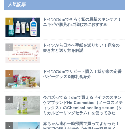
人気記事
ドイツのdmでそろう私の最新スキンケア！
ニキビや肌荒れに悩む方におすすめ
ドイツから日本へ手紙を送りたい！宛名の
書き方と送り方を解説
ドイツのdmでリピート購入！我が家の定番
ベビーグッズ＆離乳食紹介
今バズってる！dmで買えるドイツのスキン
ケアブランドNø Cosmetics（ノーコスメテ
ィックス）のChemical peeling serum（ケ
ミカルピーリングセラム）を使ってみた
赤ちゃん連れ一時帰国で買ってよかった！
日本での購入品紹介【子連れ一時帰国メ