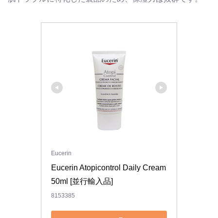
Eucerin
Eucerin Atopicontrol Daily Cream 
50ml [並行輸入品]
8153385