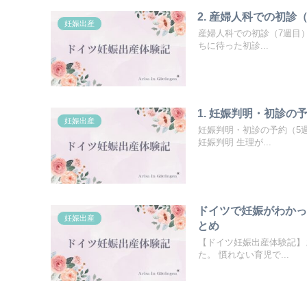
2. 産婦人科での初
妊娠出産
産婦人科での初診（7週目）
ちに待った初診...
1. 妊娠判明・初診
妊娠出産
妊娠判明・初診の予約（5
妊娠判明 生理が...
ドイツで妊娠がわか
妊娠出産
とめ
【ドイツ妊娠出産体験記】
た。 慣れない育児で...