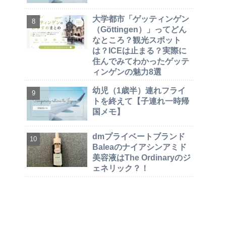
大学都市「ゲッティンゲン
（Göttingen）」ってどん
なところ？観光スポット
は？ICEは止まる？実際に
住んでみてわかったゲッテ
ィンゲンの魅力8選
幼児（1歳半）連れフライ
トを終えて【子連れ一時帰
国メモ】
dmプライベートブランド
Baleaのナイアシンアミド
美容液はThe Ordinaryのジ
ェネリック？！