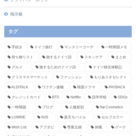
掲示板
タグ
手続き
ドイツ旅行
マンスリーコーデ
一時帰国メモ
持ち物リスト
旅するドイツ語
スキンケア
まとめ
グルメ
旅するためのドイツ語
ドイツ移住体験記
クリスマスマーケット
ファッション
もりありさセレクト
ALDITALK
ワクチン接種
韓国ドラマ
PAYBACK
クレジットカード
BTS
Netflix
語学学校
SDGs
一時帰国
ブログ
人種差別
Nø Cosmetics
LUMINE
N26
楽天モバイル
セルフカラー
Wish List
アブダビ
専業主婦
休職
ゲーテ