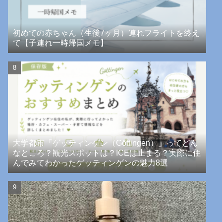
初めての赤ちゃん（生後7ヶ月）連れフライトを終え
て【子連れ一時帰国メモ】
大学都市「ゲッティンゲン（Göttingen）」ってどん
なところ？観光スポットは？ICEは止まる？実際に住
んでみてわかったゲッティンゲンの魅力8選