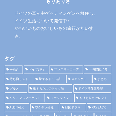
もりありさ
ドイツの真ん中ゲッティンゲンへ移住し、
ドイツ生活について発信中♪
かわいいものおいしいもの旅行がだいす
き。
タグ
手続き
ドイツ旅行
マンスリーコーデ
一時帰国メモ
持ち物リスト
旅するドイツ語
スキンケア
まとめ
グルメ
旅するためのドイツ語
ドイツ移住体験記
クリスマスマーケット
ファッション
もりありさセレクト
ALDITALK
ワクチン接種
韓国ドラマ
PAYBACK