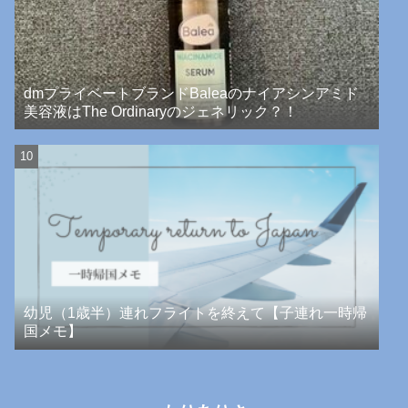
dmプライベートブランドBaleaのナイアシンアミド
美容液はThe Ordinaryのジェネリック？！
幼児（1歳半）連れフライトを終えて【子連れ一時帰
国メモ】