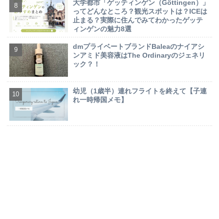
大学都市「ゲッティンゲン（Göttingen）」
ってどんなところ？観光スポットは？ICEは
止まる？実際に住んでみてわかったゲッテ
ィンゲンの魅力8選
dmプライベートブランドBaleaのナイアシ
ンアミド美容液はThe Ordinaryのジェネリ
ック？！
幼児（1歳半）連れフライトを終えて【子連
れ一時帰国メモ】