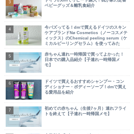
ドイツのdmでリピート購入！我が家の定番
ベビーグッズ＆離乳食紹介
今バズってる！dmで買えるドイツのスキン
ケアブランドNø Cosmetics（ノーコスメテ
ィックス）のChemical peeling serum（ケ
ミカルピーリングセラム）を使ってみた
赤ちゃん連れ一時帰国で買ってよかった！
日本での購入品紹介【子連れ一時帰国メ
モ】
ドイツで買えるおすすめシャンプー・コン
ディショナー・ボディーソープ！dmで買え
る愛用品を紹介
初めての赤ちゃん（生後7ヶ月）連れフライ
トを終えて【子連れ一時帰国メモ】