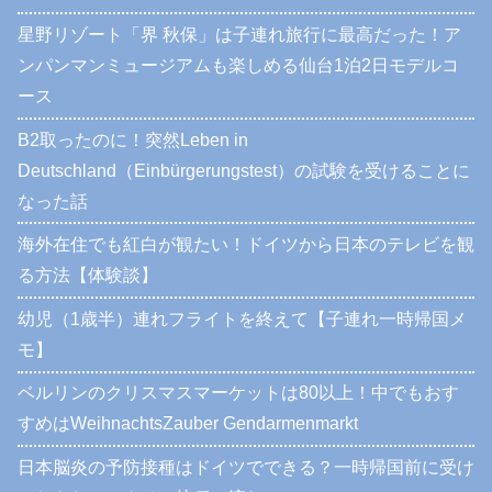
星野リゾート「界 秋保」は子連れ旅行に最高だった！ア
ンパンマンミュージアムも楽しめる仙台1泊2日モデルコ
ース
B2取ったのに！突然Leben in
Deutschland（Einbürgerungstest）の試験を受けることに
なった話
海外在住でも紅白が観たい！ドイツから日本のテレビを観
る方法【体験談】
幼児（1歳半）連れフライトを終えて【子連れ一時帰国メ
モ】
ベルリンのクリスマスマーケットは80以上！中でもおす
すめはWeihnachtsZauber Gendarmenmarkt
日本脳炎の予防接種はドイツでできる？一時帰国前に受け