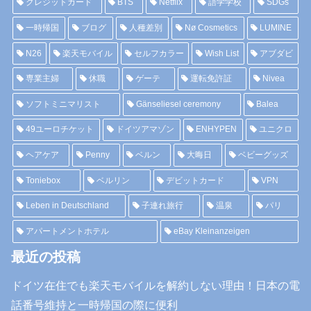
クレジットカード
BTS
Netflix
語学学校
SDGs
一時帰国
ブログ
人種差別
Nø Cosmetics
LUMINE
N26
楽天モバイル
セルフカラー
Wish List
アブダビ
専業主婦
休職
ゲーテ
運転免許証
Nivea
ソフトミニマリスト
Gänseliesel ceremony
Balea
49ユーロチケット
ドイツアマゾン
ENHYPEN
ユニクロ
ヘアケア
Penny
ベルン
大晦日
ベビーグッズ
Toniebox
ベルリン
デビットカード
VPN
Leben in Deutschland
子連れ旅行
温泉
パリ
アパートメントホテル
eBay Kleinanzeigen
最近の投稿
ドイツ在住でも楽天モバイルを解約しない理由！日本の電
話番号維持と一時帰国の際に便利