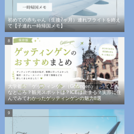
初めての赤ちゃん（生後7ヶ月）連れフライトを終え
て【子連れ一時帰国メモ】
大学都市「ゲッティンゲン（Göttingen）」ってどん
なところ？観光スポットは？ICEは止まる？実際に住
んでみてわかったゲッティンゲンの魅力8選