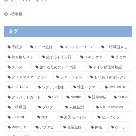
掲示板
タグ
手続き
ドイツ旅行
マンスリーコーデ
一時帰国メモ
持ち物リスト
旅するドイツ語
スキンケア
まとめ
グルメ
旅するためのドイツ語
ドイツ移住体験記
クリスマスマーケット
ファッション
もりありさセレクト
ALDITALK
ワクチン接種
韓国ドラマ
PAYBACK
クレジットカード
BTS
Netflix
語学学校
SDGs
一時帰国
ブログ
人種差別
Nø Cosmetics
LUMINE
N26
楽天モバイル
セルフカラー
Wish List
アブダビ
専業主婦
休職
ゲーテ