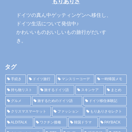
もりありさ
ドイツの真ん中ゲッティンゲンへ移住し、
ドイツ生活について発信中♪
かわいいものおいしいもの旅行がだいす
き。
タグ
手続き
ドイツ旅行
マンスリーコーデ
一時帰国メモ
持ち物リスト
旅するドイツ語
スキンケア
まとめ
グルメ
旅するためのドイツ語
ドイツ移住体験記
クリスマスマーケット
ファッション
もりありさセレクト
ALDITALK
ワクチン接種
韓国ドラマ
PAYBACK