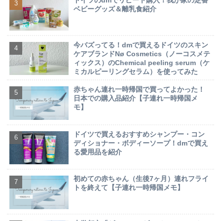
ドイツのdmでリピート購入！我が家の定番
ベビーグッズ＆離乳食紹介
今バズってる！dmで買えるドイツのスキン
ケアブランドNø Cosmetics（ノーコスメテ
ィックス）のChemical peeling serum（ケ
ミカルピーリングセラム）を使ってみた
赤ちゃん連れ一時帰国で買ってよかった！
日本での購入品紹介【子連れ一時帰国メ
モ】
ドイツで買えるおすすめシャンプー・コン
ディショナー・ボディーソープ！dmで買え
る愛用品を紹介
初めての赤ちゃん（生後7ヶ月）連れフライ
トを終えて【子連れ一時帰国メモ】