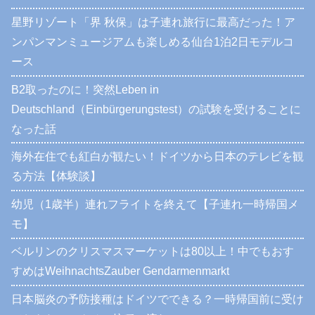
星野リゾート「界 秋保」は子連れ旅行に最高だった！ア
ンパンマンミュージアムも楽しめる仙台1泊2日モデルコ
ース
B2取ったのに！突然Leben in
Deutschland（Einbürgerungstest）の試験を受けることに
なった話
海外在住でも紅白が観たい！ドイツから日本のテレビを観
る方法【体験談】
幼児（1歳半）連れフライトを終えて【子連れ一時帰国メ
モ】
ベルリンのクリスマスマーケットは80以上！中でもおす
すめはWeihnachtsZauber Gendarmenmarkt
日本脳炎の予防接種はドイツでできる？一時帰国前に受け