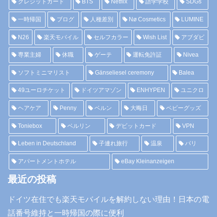
クレジットカード
BTS
Netflix
語学学校
SDGs
一時帰国
ブログ
人種差別
Nø Cosmetics
LUMINE
N26
楽天モバイル
セルフカラー
Wish List
アブダビ
専業主婦
休職
ゲーテ
運転免許証
Nivea
ソフトミニマリスト
Gänseliesel ceremony
Balea
49ユーロチケット
ドイツアマゾン
ENHYPEN
ユニクロ
ヘアケア
Penny
ベルン
大晦日
ベビーグッズ
Toniebox
ベルリン
デビットカード
VPN
Leben in Deutschland
子連れ旅行
温泉
パリ
アパートメントホテル
eBay Kleinanzeigen
最近の投稿
ドイツ在住でも楽天モバイルを解約しない理由！日本の電
話番号維持と一時帰国の際に便利