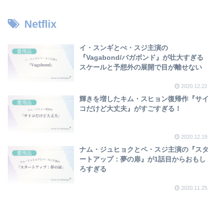
Netflix
イ・スンギとぺ・スジ主演の
愛用品
『Vagabond/バガボンド』が壮大すぎる
スケールと予想外の展開で目が離せない
2020.12.22
輝きを増したキム・スヒョン復帰作『サイ
愛用品
コだけど大丈夫』がすごすぎる！
2020.12.19
ナム・ジュヒョクとペ・スジ主演の『スタ
愛用品
ートアップ：夢の扉』が1話目からおもし
ろすぎる
2020.11.25