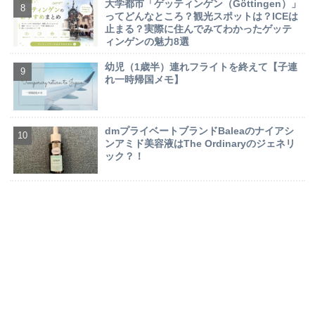
大学都市「ゲッティンゲン（Göttingen）」
ってどんなところ？観光スポットは？ICEは
止まる？実際に住んでみてわかったゲッテ
ィンゲンの魅力8選
幼児（1歳半）連れフライトを終えて【子連
れ一時帰国メモ】
dmプライベートブランドBaleaのナイアシ
ンアミド美容液はThe Ordinaryのジェネリ
ック？！