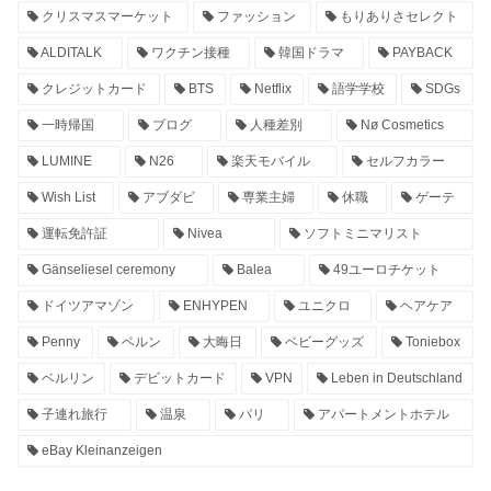
クリスマスマーケット
ファッション
もりありさセレクト
ALDITALK
ワクチン接種
韓国ドラマ
PAYBACK
クレジットカード
BTS
Netflix
語学学校
SDGs
一時帰国
ブログ
人種差別
Nø Cosmetics
LUMINE
N26
楽天モバイル
セルフカラー
Wish List
アブダビ
専業主婦
休職
ゲーテ
運転免許証
Nivea
ソフトミニマリスト
Gänseliesel ceremony
Balea
49ユーロチケット
ドイツアマゾン
ENHYPEN
ユニクロ
ヘアケア
Penny
ベルン
大晦日
ベビーグッズ
Toniebox
ベルリン
デビットカード
VPN
Leben in Deutschland
子連れ旅行
温泉
パリ
アパートメントホテル
eBay Kleinanzeigen