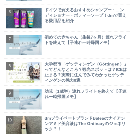
ドイツで買えるおすすめシャンプー・コン
ディショナー・ボディーソープ！dmで買え
る愛用品を紹介
初めての赤ちゃん（生後7ヶ月）連れフライ
トを終えて【子連れ一時帰国メモ】
大学都市「ゲッティンゲン（Göttingen）」
ってどんなところ？観光スポットは？ICEは
止まる？実際に住んでみてわかったゲッテ
ィンゲンの魅力8選
幼児（1歳半）連れフライトを終えて【子連
れ一時帰国メモ】
dmプライベートブランドBaleaのナイアシ
ンアミド美容液はThe Ordinaryのジェネリ
ック？！