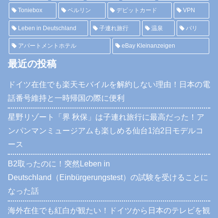
Toniebox
ベルリン
デビットカード
VPN
Leben in Deutschland
子連れ旅行
温泉
パリ
アパートメントホテル
eBay Kleinanzeigen
最近の投稿
ドイツ在住でも楽天モバイルを解約しない理由！日本の電
話番号維持と一時帰国の際に便利
星野リゾート「界 秋保」は子連れ旅行に最高だった！ア
ンパンマンミュージアムも楽しめる仙台1泊2日モデルコ
ース
B2取ったのに！突然Leben in
Deutschland（Einbürgerungstest）の試験を受けることに
なった話
海外在住でも紅白が観たい！ドイツから日本のテレビを観