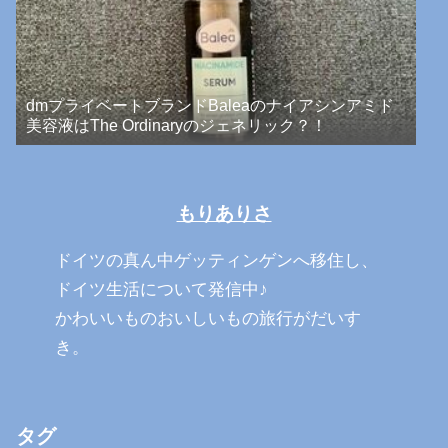
dmプライベートブランドBaleaのナイアシンアミド
美容液はThe Ordinaryのジェネリック？！
もりありさ
ドイツの真ん中ゲッティンゲンへ移住し、
ドイツ生活について発信中♪
かわいいものおいしいもの旅行がだいす
き。
タグ