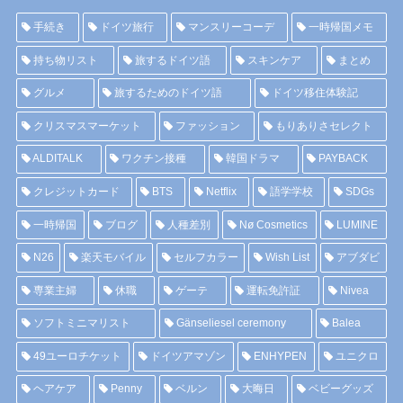
手続き
ドイツ旅行
マンスリーコーデ
一時帰国メモ
持ち物リスト
旅するドイツ語
スキンケア
まとめ
グルメ
旅するためのドイツ語
ドイツ移住体験記
クリスマスマーケット
ファッション
もりありさセレクト
ALDITALK
ワクチン接種
韓国ドラマ
PAYBACK
クレジットカード
BTS
Netflix
語学学校
SDGs
一時帰国
ブログ
人種差別
Nø Cosmetics
LUMINE
N26
楽天モバイル
セルフカラー
Wish List
アブダビ
専業主婦
休職
ゲーテ
運転免許証
Nivea
ソフトミニマリスト
Gänseliesel ceremony
Balea
49ユーロチケット
ドイツアマゾン
ENHYPEN
ユニクロ
ヘアケア
Penny
ベルン
大晦日
ベビーグッズ