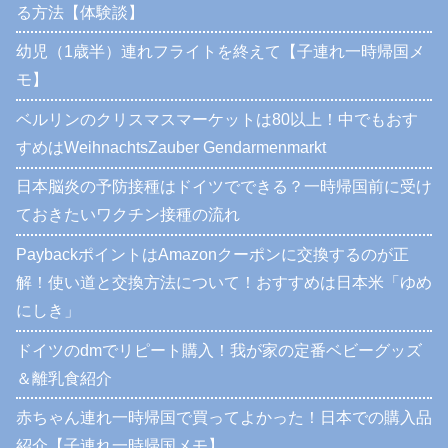
る方法【体験談】
幼児（1歳半）連れフライトを終えて【子連れ一時帰国メ
モ】
ベルリンのクリスマスマーケットは80以上！中でもおす
すめはWeihnachtsZauber Gendarmenmarkt
日本脳炎の予防接種はドイツでできる？一時帰国前に受け
ておきたいワクチン接種の流れ
PaybackポイントはAmazonクーポンに交換するのが正
解！使い道と交換方法について！おすすめは日本米「ゆめ
にしき」
ドイツのdmでリピート購入！我が家の定番ベビーグッズ
＆離乳食紹介
赤ちゃん連れ一時帰国で買ってよかった！日本での購入品
紹介【子連れ一時帰国メモ】