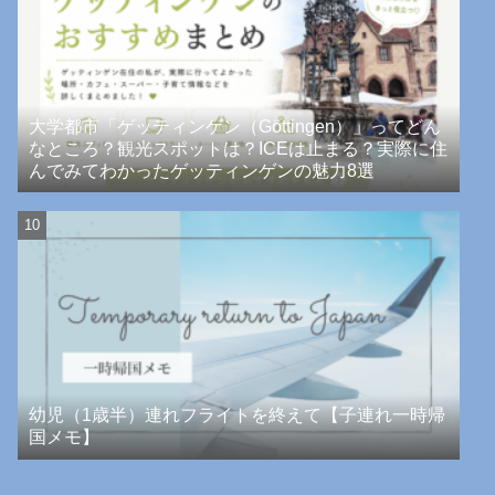
大学都市「ゲッティンゲン（Göttingen）」ってどん
なところ？観光スポットは？ICEは止まる？実際に住
んでみてわかったゲッティンゲンの魅力8選
幼児（1歳半）連れフライトを終えて【子連れ一時帰
国メモ】