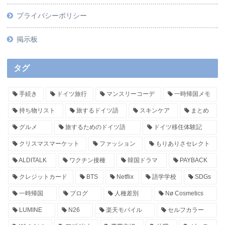
プライバシーポリシー
掲示板
タグ
手続き
ドイツ旅行
マンスリーコーデ
一時帰国メモ
持ち物リスト
旅するドイツ語
スキンケア
まとめ
グルメ
旅するためのドイツ語
ドイツ移住体験記
クリスマスマーケット
ファッション
もりありさセレクト
ALDITALK
ワクチン接種
韓国ドラマ
PAYBACK
クレジットカード
BTS
Netflix
語学学校
SDGs
一時帰国
ブログ
人種差別
Nø Cosmetics
LUMINE
N26
楽天モバイル
セルフカラー