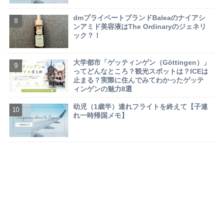
dmプライベートブランドBaleaのナイアシ
ンアミド美容液はThe Ordinaryのジェネリ
ック？！
大学都市「ゲッティンゲン（Göttingen）」
ってどんなところ？観光スポットは？ICEは
止まる？実際に住んでみてわかったゲッテ
ィンゲンの魅力8選
幼児（1歳半）連れフライトを終えて【子連
れ一時帰国メモ】