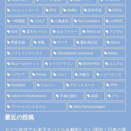
クレジットカード
BTS
Netflix
語学学校
SDGs
一時帰国
ブログ
人種差別
Nø Cosmetics
LUMINE
N26
楽天モバイル
セルフカラー
Wish List
アブダビ
専業主婦
休職
ゲーテ
運転免許証
Nivea
ソフトミニマリスト
Gänseliesel ceremony
Balea
49ユーロチケット
ドイツアマゾン
ENHYPEN
ユニクロ
ヘアケア
Penny
ベルン
大晦日
ベビーグッズ
Toniebox
ベルリン
デビットカード
VPN
Leben in Deutschland
子連れ旅行
温泉
パリ
アパートメントホテル
eBay Kleinanzeigen
最近の投稿
ドイツ在住でも楽天モバイルを解約しない理由！日本の電