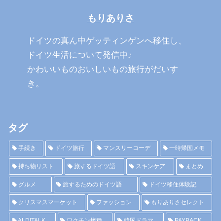
もりありさ
ドイツの真ん中ゲッティンゲンへ移住し、
ドイツ生活について発信中♪
かわいいものおいしいもの旅行がだいす
き。
タグ
手続き
ドイツ旅行
マンスリーコーデ
一時帰国メモ
持ち物リスト
旅するドイツ語
スキンケア
まとめ
グルメ
旅するためのドイツ語
ドイツ移住体験記
クリスマスマーケット
ファッション
もりありさセレクト
ALDITALK
ワクチン接種
韓国ドラマ
PAYBACK