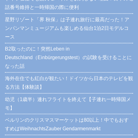
話番号維持と一時帰国の際に便利
星野リゾート「界 秋保」は子連れ旅行に最高だった！ア
ンパンマンミュージアムも楽しめる仙台1泊2日モデルコ
ース
B2取ったのに！突然Leben in
Deutschland（Einbürgerungstest）の試験を受けることに
なった話
海外在住でも紅白が観たい！ドイツから日本のテレビを観
る方法【体験談】
幼児（1歳半）連れフライトを終えて【子連れ一時帰国メ
モ】
ベルリンのクリスマスマーケットは80以上！中でもおす
すめはWeihnachtsZauber Gendarmenmarkt