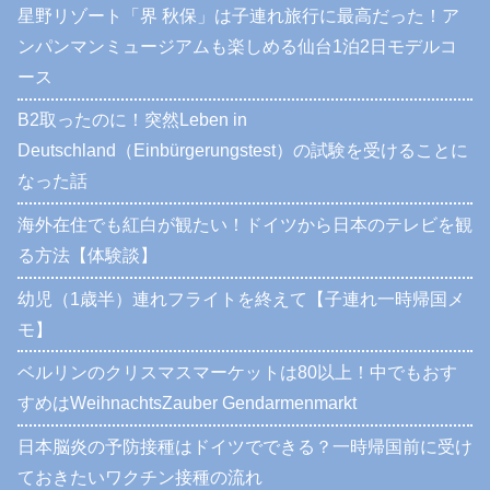
星野リゾート「界 秋保」は子連れ旅行に最高だった！ア
ンパンマンミュージアムも楽しめる仙台1泊2日モデルコ
ース
B2取ったのに！突然Leben in
Deutschland（Einbürgerungstest）の試験を受けることに
なった話
海外在住でも紅白が観たい！ドイツから日本のテレビを観
る方法【体験談】
幼児（1歳半）連れフライトを終えて【子連れ一時帰国メ
モ】
ベルリンのクリスマスマーケットは80以上！中でもおす
すめはWeihnachtsZauber Gendarmenmarkt
日本脳炎の予防接種はドイツでできる？一時帰国前に受け
ておきたいワクチン接種の流れ