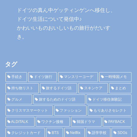
ドイツの真ん中ゲッティンゲンへ移住し、
ドイツ生活について発信中♪
かわいいものおいしいもの旅行がだいす
き。
タグ
手続き
ドイツ旅行
マンスリーコーデ
一時帰国メモ
持ち物リスト
旅するドイツ語
スキンケア
まとめ
グルメ
旅するためのドイツ語
ドイツ移住体験記
クリスマスマーケット
ファッション
もりありさセレクト
ALDITALK
ワクチン接種
韓国ドラマ
PAYBACK
クレジットカード
BTS
Netflix
語学学校
SDGs