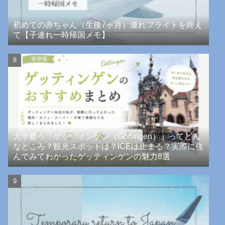
初めての赤ちゃん（生後7ヶ月）連れフライトを終え
て【子連れ一時帰国メモ】
大学都市「ゲッティンゲン（Göttingen）」ってどん
なところ？観光スポットは？ICEは止まる？実際に住
んでみてわかったゲッティンゲンの魅力8選