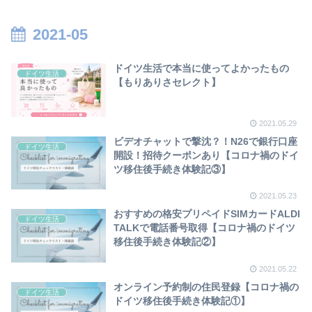
2021-05
ドイツ生活で本当に使ってよかったもの
ドイツ生活
【もりありさセレクト】
2021.05.29
ビデオチャットで撃沈？！N26で銀行口座
ドイツ生活
開設！招待クーポンあり【コロナ禍のドイ
ツ移住後手続き体験記③】
2021.05.23
おすすめの格安プリペイドSIMカードALDI
ドイツ生活
TALKで電話番号取得【コロナ禍のドイツ
移住後手続き体験記②】
2021.05.22
オンライン予約制の住民登録【コロナ禍の
ドイツ生活
ドイツ移住後手続き体験記①】