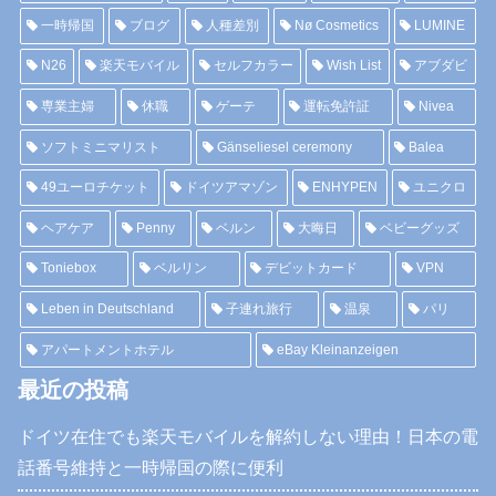
一時帰国
ブログ
人種差別
Nø Cosmetics
LUMINE
N26
楽天モバイル
セルフカラー
Wish List
アブダビ
専業主婦
休職
ゲーテ
運転免許証
Nivea
ソフトミニマリスト
Gänseliesel ceremony
Balea
49ユーロチケット
ドイツアマゾン
ENHYPEN
ユニクロ
ヘアケア
Penny
ベルン
大晦日
ベビーグッズ
Toniebox
ベルリン
デビットカード
VPN
Leben in Deutschland
子連れ旅行
温泉
パリ
アパートメントホテル
eBay Kleinanzeigen
最近の投稿
ドイツ在住でも楽天モバイルを解約しない理由！日本の電
話番号維持と一時帰国の際に便利