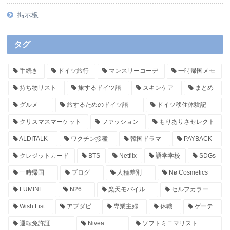
掲示板
タグ
手続き
ドイツ旅行
マンスリーコーデ
一時帰国メモ
持ち物リスト
旅するドイツ語
スキンケア
まとめ
グルメ
旅するためのドイツ語
ドイツ移住体験記
クリスマスマーケット
ファッション
もりありさセレクト
ALDITALK
ワクチン接種
韓国ドラマ
PAYBACK
クレジットカード
BTS
Netflix
語学学校
SDGs
一時帰国
ブログ
人種差別
Nø Cosmetics
LUMINE
N26
楽天モバイル
セルフカラー
Wish List
アブダビ
専業主婦
休職
ゲーテ
運転免許証
Nivea
ソフトミニマリスト