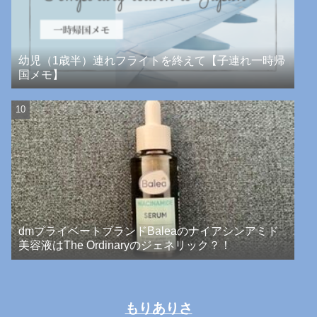
幼児（1歳半）連れフライトを終えて【子連れ一時帰
国メモ】
dmプライベートブランドBaleaのナイアシンアミド
美容液はThe Ordinaryのジェネリック？！
もりありさ