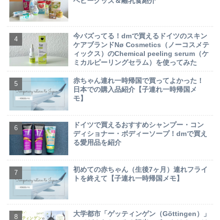
ベビーグッズ＆離乳食紹介
今バズってる！dmで買えるドイツのスキン
ケアブランドNø Cosmetics（ノーコスメテ
ィックス）のChemical peeling serum（ケ
ミカルピーリングセラム）を使ってみた
赤ちゃん連れ一時帰国で買ってよかった！
日本での購入品紹介【子連れ一時帰国メ
モ】
ドイツで買えるおすすめシャンプー・コン
ディショナー・ボディーソープ！dmで買え
る愛用品を紹介
初めての赤ちゃん（生後7ヶ月）連れフライ
トを終えて【子連れ一時帰国メモ】
大学都市「ゲッティンゲン（Göttingen）」