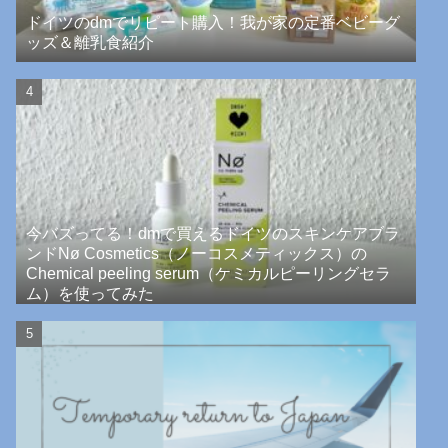
ドイツのdmでリピート購入！我が家の定番ベビーグ
ッズ＆離乳食紹介
今バズってる！dmで買えるドイツのスキンケアブラ
ンドNø Cosmetics（ノーコスメティックス）の
Chemical peeling serum（ケミカルピーリングセラ
ム）を使ってみた