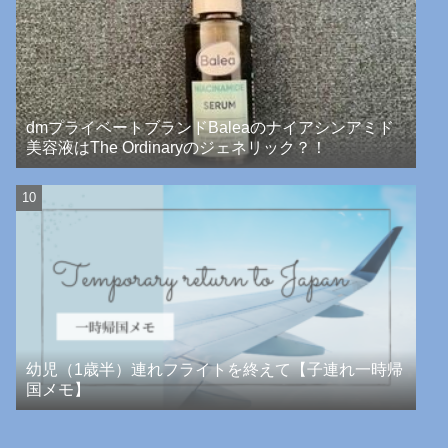
dmプライベートブランドBaleaのナイアシンアミド
美容液はThe Ordinaryのジェネリック？！
幼児（1歳半）連れフライトを終えて【子連れ一時帰
国メモ】