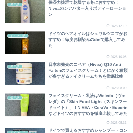
保湿力抜群で乾燥する冬におすすめ！
愛用品
Niveaのシアバター入りボディーローショ
ン
2023.12.19
ドイツのヘアオイルはシュワルツコフがお
ドイツ生活
すすめ！毎度お馴染みのdmで購入してみ
た
2023.10.03
日本未発売のニベア（Nivea) Q10 Anti-
愛用品
Faltenのフェイスクリーム！とにかく種類
が多すぎるデイクリームたちを徹底比較
2023.08.09
フェイスクリーム・乳液はWeleda（ヴェ
愛用品
レダ）の「Skin Food Light（スキンフー
ドライト）」！NIVEA・CeraVe・Eucerin
などドイツのおすすめを徹底比較してみた
2023.05.31
ドイツで買えるおすすめシャンプー・コン
ドイツ生活