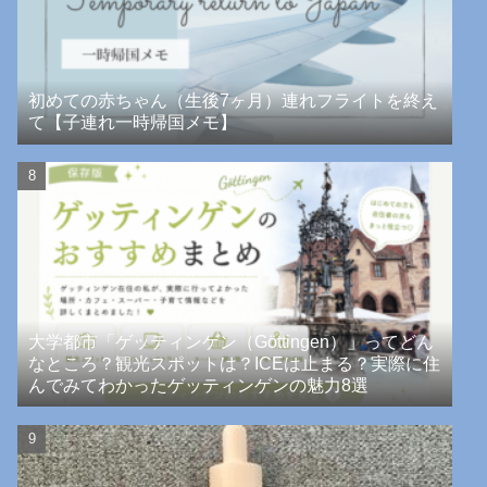
初めての赤ちゃん（生後7ヶ月）連れフライトを終え
て【子連れ一時帰国メモ】
大学都市「ゲッティンゲン（Göttingen）」ってどん
なところ？観光スポットは？ICEは止まる？実際に住
んでみてわかったゲッティンゲンの魅力8選