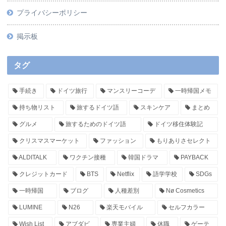
プライバシーポリシー
掲示板
タグ
手続き
ドイツ旅行
マンスリーコーデ
一時帰国メモ
持ち物リスト
旅するドイツ語
スキンケア
まとめ
グルメ
旅するためのドイツ語
ドイツ移住体験記
クリスマスマーケット
ファッション
もりありさセレクト
ALDITALK
ワクチン接種
韓国ドラマ
PAYBACK
クレジットカード
BTS
Netflix
語学学校
SDGs
一時帰国
ブログ
人種差別
Nø Cosmetics
LUMINE
N26
楽天モバイル
セルフカラー
Wish List
アブダビ
専業主婦
休職
ゲーテ