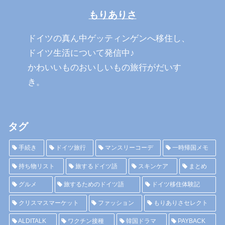
もりありさ
ドイツの真ん中ゲッティンゲンへ移住し、
ドイツ生活について発信中♪
かわいいものおいしいもの旅行がだいす
き。
タグ
手続き
ドイツ旅行
マンスリーコーデ
一時帰国メモ
持ち物リスト
旅するドイツ語
スキンケア
まとめ
グルメ
旅するためのドイツ語
ドイツ移住体験記
クリスマスマーケット
ファッション
もりありさセレクト
ALDITALK
ワクチン接種
韓国ドラマ
PAYBACK