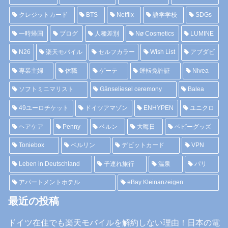
クレジットカード
BTS
Netflix
語学学校
SDGs
一時帰国
ブログ
人種差別
Nø Cosmetics
LUMINE
N26
楽天モバイル
セルフカラー
Wish List
アブダビ
専業主婦
休職
ゲーテ
運転免許証
Nivea
ソフトミニマリスト
Gänseliesel ceremony
Balea
49ユーロチケット
ドイツアマゾン
ENHYPEN
ユニクロ
ヘアケア
Penny
ベルン
大晦日
ベビーグッズ
Toniebox
ベルリン
デビットカード
VPN
Leben in Deutschland
子連れ旅行
温泉
パリ
アパートメントホテル
eBay Kleinanzeigen
最近の投稿
ドイツ在住でも楽天モバイルを解約しない理由！日本の電