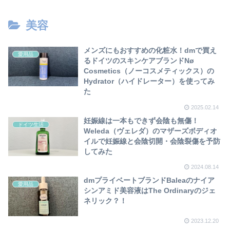
美容
メンズにもおすすめの化粧水！dmで買え
愛用品
るドイツのスキンケアブランドNø
Cosmetics（ノーコスメティックス）の
Hydrator（ハイドレーター）を使ってみ
た
2025.02.14
妊娠線は一本もできず会陰も無傷！
ドイツ生活
Weleda（ヴェレダ）のマザーズボディオ
イルで妊娠線と会陰切開・会陰裂傷を予防
してみた
2024.08.14
dmプライベートブランドBaleaのナイア
愛用品
シンアミド美容液はThe Ordinaryのジェ
ネリック？！
2023.12.20