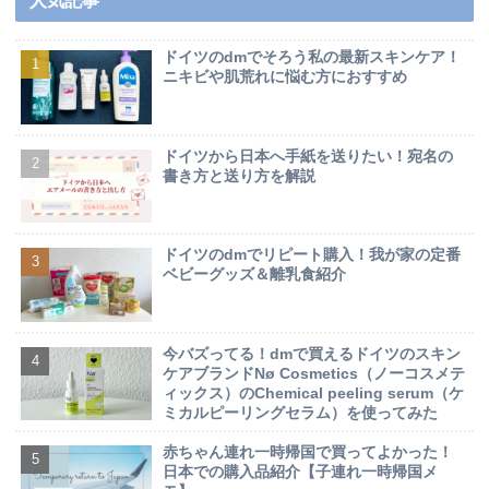
人気記事
ドイツのdmでそろう私の最新スキンケア！
ニキビや肌荒れに悩む方におすすめ
ドイツから日本へ手紙を送りたい！宛名の
書き方と送り方を解説
ドイツのdmでリピート購入！我が家の定番
ベビーグッズ＆離乳食紹介
今バズってる！dmで買えるドイツのスキン
ケアブランドNø Cosmetics（ノーコスメテ
ィックス）のChemical peeling serum（ケ
ミカルピーリングセラム）を使ってみた
赤ちゃん連れ一時帰国で買ってよかった！
日本での購入品紹介【子連れ一時帰国メ