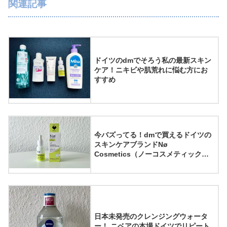
関連記事
ドイツのdmでそろう私の最新スキン
ケア！ニキビや肌荒れに悩む方にお
すすめ
今バズってる！dmで買えるドイツの
スキンケアブランドNø
Cosmetics（ノーコスメティック
ス）のChemical peeling serum（ケ
ミカルピーリングセラム）を使って
みた
日本未発売のクレンジングウォータ
ー！ ニベアの本場ドイツでリピート