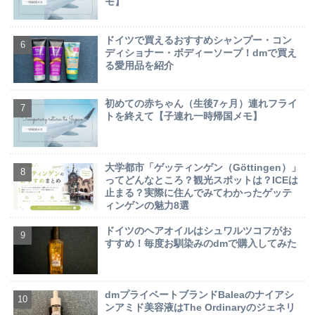
モ】
ドイツで買えるおすすめシャンプー・コン
ディショナー・ボディーソープ！dmで買え
る愛用品を紹介
初めての赤ちゃん（生後7ヶ月）連れフライ
トを終えて【子連れ一時帰国メモ】
大学都市「ゲッティンゲン（Göttingen）」
ってどんなところ？観光スポットは？ICEは
止まる？実際に住んでみてわかったゲッテ
ィンゲンの魅力8選
ドイツのヘアオイルはシュワルツコフがお
すすめ！毎度お馴染みのdmで購入してみた
dmプライベートブランドBaleaのナイアシ
ンアミド美容液はThe Ordinaryのジェネリ