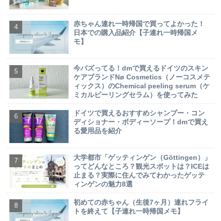
赤ちゃん連れ一時帰国で買ってよかった！
日本での購入品紹介【子連れ一時帰国メ
モ】
今バズってる！dmで買えるドイツのスキン
ケアブランドNø Cosmetics（ノーコスメテ
ィックス）のChemical peeling serum（ケ
ミカルピーリングセラム）を使ってみた
ドイツで買えるおすすめシャンプー・コン
ディショナー・ボディーソープ！dmで買え
る愛用品を紹介
大学都市「ゲッティンゲン（Göttingen）」
ってどんなところ？観光スポットは？ICEは
止まる？実際に住んでみてわかったゲッテ
ィンゲンの魅力8選
初めての赤ちゃん（生後7ヶ月）連れフライ
トを終えて【子連れ一時帰国メモ】