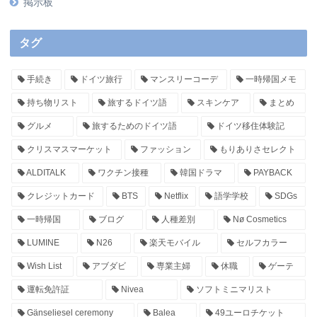
掲示板
タグ
手続き
ドイツ旅行
マンスリーコーデ
一時帰国メモ
持ち物リスト
旅するドイツ語
スキンケア
まとめ
グルメ
旅するためのドイツ語
ドイツ移住体験記
クリスマスマーケット
ファッション
もりありさセレクト
ALDITALK
ワクチン接種
韓国ドラマ
PAYBACK
クレジットカード
BTS
Netflix
語学学校
SDGs
一時帰国
ブログ
人種差別
Nø Cosmetics
LUMINE
N26
楽天モバイル
セルフカラー
Wish List
アブダビ
専業主婦
休職
ゲーテ
運転免許証
Nivea
ソフトミニマリスト
Gänseliesel ceremony
Balea
49ユーロチケット