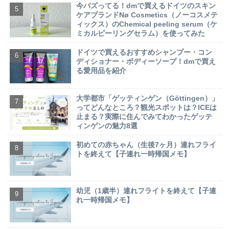
今バズってる！dmで買えるドイツのスキン
ケアブランドNø Cosmetics（ノーコスメテ
ィックス）のChemical peeling serum（ケ
ミカルピーリングセラム）を使ってみた
ドイツで買えるおすすめシャンプー・コン
ディショナー・ボディーソープ！dmで買え
る愛用品を紹介
大学都市「ゲッティンゲン（Göttingen）」
ってどんなところ？観光スポットは？ICEは
止まる？実際に住んでみてわかったゲッテ
ィンゲンの魅力8選
初めての赤ちゃん（生後7ヶ月）連れフライ
トを終えて【子連れ一時帰国メモ】
幼児（1歳半）連れフライトを終えて【子連
れ一時帰国メモ】