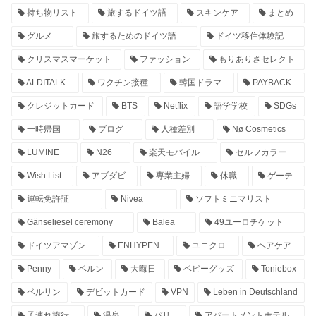
持ち物リスト
旅するドイツ語
スキンケア
まとめ
グルメ
旅するためのドイツ語
ドイツ移住体験記
クリスマスマーケット
ファッション
もりありさセレクト
ALDITALK
ワクチン接種
韓国ドラマ
PAYBACK
クレジットカード
BTS
Netflix
語学学校
SDGs
一時帰国
ブログ
人種差別
Nø Cosmetics
LUMINE
N26
楽天モバイル
セルフカラー
Wish List
アブダビ
専業主婦
休職
ゲーテ
運転免許証
Nivea
ソフトミニマリスト
Gänseliesel ceremony
Balea
49ユーロチケット
ドイツアマゾン
ENHYPEN
ユニクロ
ヘアケア
Penny
ベルン
大晦日
ベビーグッズ
Toniebox
ベルリン
デビットカード
VPN
Leben in Deutschland
子連れ旅行
温泉
パリ
アパートメントホテル