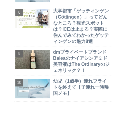
大学都市「ゲッティンゲン
（Göttingen）」ってどん
なところ？観光スポット
は？ICEは止まる？実際に
住んでみてわかったゲッテ
ィンゲンの魅力8選
dmプライベートブランド
Baleaのナイアシンアミド
美容液はThe Ordinaryのジ
ェネリック？！
幼児（1歳半）連れフライ
トを終えて【子連れ一時帰
国メモ】