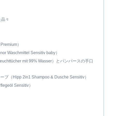
た品々
 Premium）
chmittel Sensitiv baby）
euchttücher mit 99% Wasser）とパンパースの手口
r）
p 2in1 Shampoo & Dusche Sensitiv）
eöl Sensitiv）