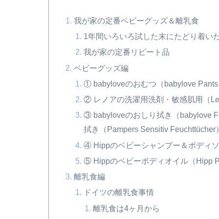
我が家の定番ベビーグッズ＆離乳食
1年間いろいろ試した末にたどり着い
我が家の定番リピート品
ベビーグッズ編
① babyloveのおむつ（babylove Pants
② レノアの洗濯用洗剤・敏感肌用（Lenor Was
③ babyloveのおしり拭き（babylove F
拭き（Pampers Sensitiv Feuchttüche
④ Hippのベビーシャンプー＆ボディソープ（Hip
⑤ Hippのベビーボディオイル（Hipp Pfleg
離乳食編
ドイツの離乳食事情
離乳食は4ヶ月から