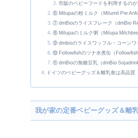
市販のベビーフードを利用するのが
⑥ Milupaの粉ミルク（Milumil Pre Anfa
⑦ dmBioのライスフレーク（dmBio Reisfl
⑧ Milupaのミルク粥（Milupa Milchbrei M
⑨ dmbioのライスワッフル・コーンワッフル（
⑩ Followfishのツナ水煮缶（Followfish Thu
⑪ dmBioの無糖豆乳（dmBio Sojadrink 
ドイツのベビーグッズ＆離乳食は高品質
我が家の定番ベビーグッズ＆離