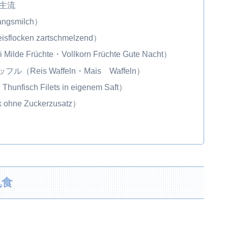
主流
ngsmilch）
ocken zartschmelzend）
ilde Früchte・Vollkorn Früchte Gute Nacht）
Reis Waffeln・Mais Waffeln）
nfisch Filets in eigenem Saft）
ohne Zuckerzusatz）
乳食