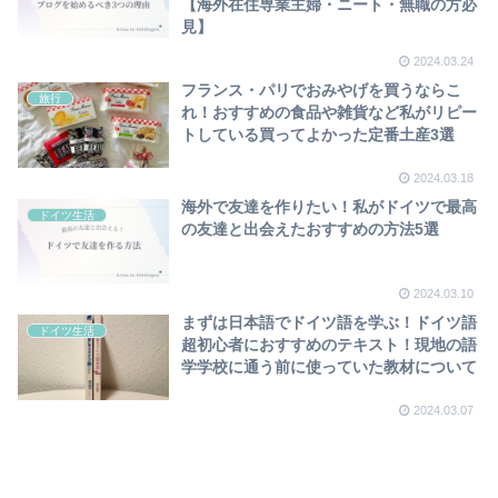
【海外在住専業主婦・ニート・無職の方必
見】
2024.03.24
フランス・パリでおみやげを買うならこ
旅行
れ！おすすめの食品や雑貨など私がリピー
トしている買ってよかった定番土産3選
2024.03.18
海外で友達を作りたい！私がドイツで最高
ドイツ生活
の友達と出会えたおすすめの方法5選
2024.03.10
まずは日本語でドイツ語を学ぶ！ドイツ語
ドイツ生活
超初心者におすすめのテキスト！現地の語
学学校に通う前に使っていた教材について
2024.03.07