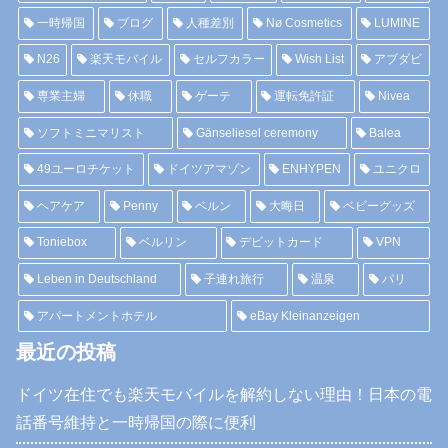
一時帰国
ブログ
人種差別
Nø Cosmetics
LUMINE
N26
楽天モバイル
セルフカラー
Wish List
アブダビ
専業主婦
休職
ゲーテ
運転免許証
Nivea
ソフトミニマリスト
Gänseliesel ceremony
Balea
49ユーロチケット
ドイツアマゾン
ENHYPEN
ユニクロ
ヘアケア
Penny
ベルン
大晦日
ベビーグッズ
Toniebox
ベルリン
デビットカード
VPN
Leben in Deutschland
子連れ旅行
温泉
パリ
アパートメントホテル
eBay Kleinanzeigen
最近の投稿
ドイツ在住でも楽天モバイルを解約しない理由！日本の電
話番号維持と一時帰国の際に便利