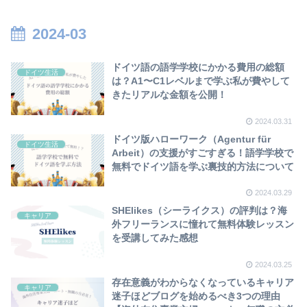
2024-03
ドイツ語の語学学校にかかる費用の総額
ドイツ生活
は？A1〜C1レベルまで学ぶ私が費やして
きたリアルな金額を公開！
2024.03.31
ドイツ版ハローワーク（Agentur für
ドイツ生活
Arbeit）の支援がすごすぎる！語学学校で
無料でドイツ語を学ぶ裏技的方法について
2024.03.29
SHElikes（シーライクス）の評判は？海
キャリア
外フリーランスに憧れて無料体験レッスン
を受講してみた感想
2024.03.25
存在意義がわからなくなっているキャリア
キャリア
迷子ほどブログを始めるべき3つの理由