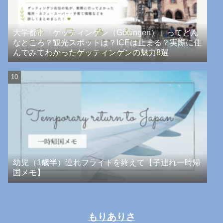
大学都市「ゲッティンゲン（Göttingen）」ってどん
なところ？観光スポットは？ICEは止まる？実際に住
んでみてわかったゲッティンゲンの魅力8選
幼児（1歳半）連れフライトを終えて【子連れ一時帰
国メモ】
もりありさ