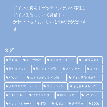
ドイツの真ん中ゲッティンゲンへ移住し、
ドイツ生活について発信中♪
かわいいものおいしいもの旅行がだいす
き。
タグ
手続き
ドイツ旅行
マンスリーコーデ
一時帰国メモ
持ち物リスト
旅するドイツ語
スキンケア
まとめ
グルメ
旅するためのドイツ語
ドイツ移住体験記
クリスマスマーケット
ファッション
もりありさセレクト
ALDITALK
ワクチン接種
韓国ドラマ
PAYBACK
クレジットカード
BTS
Netflix
語学学校
SDGs