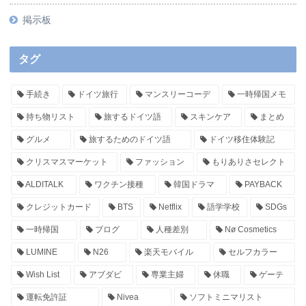
掲示板
タグ
手続き
ドイツ旅行
マンスリーコーデ
一時帰国メモ
持ち物リスト
旅するドイツ語
スキンケア
まとめ
グルメ
旅するためのドイツ語
ドイツ移住体験記
クリスマスマーケット
ファッション
もりありさセレクト
ALDITALK
ワクチン接種
韓国ドラマ
PAYBACK
クレジットカード
BTS
Netflix
語学学校
SDGs
一時帰国
ブログ
人種差別
Nø Cosmetics
LUMINE
N26
楽天モバイル
セルフカラー
Wish List
アブダビ
専業主婦
休職
ゲーテ
運転免許証
Nivea
ソフトミニマリスト