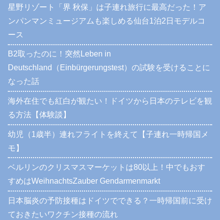
星野リゾート「界 秋保」は子連れ旅行に最高だった！ア
ンパンマンミュージアムも楽しめる仙台1泊2日モデルコ
ース
B2取ったのに！突然Leben in
Deutschland（Einbürgerungstest）の試験を受けることに
なった話
海外在住でも紅白が観たい！ドイツから日本のテレビを観
る方法【体験談】
幼児（1歳半）連れフライトを終えて【子連れ一時帰国メ
モ】
ベルリンのクリスマスマーケットは80以上！中でもおす
すめはWeihnachtsZauber Gendarmenmarkt
日本脳炎の予防接種はドイツでできる？一時帰国前に受け
ておきたいワクチン接種の流れ