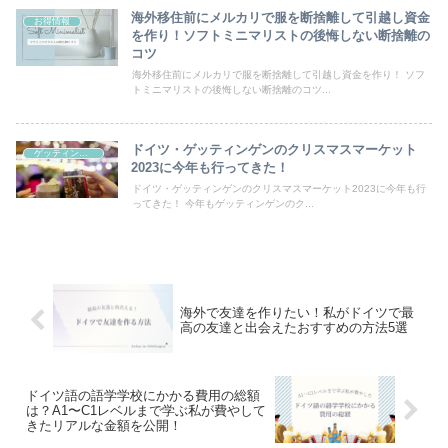
海外移住前にメルカリで服を断捨離して引越し資金
お得情報
を作り！ソフトミニマリストの後悔しない断捨離の
コツ
海外移住前にメルカリで服を断捨離して引越し資金を作り！ ソフ
トミニマリストの後悔しない断捨離のコツ...
ドイツ・ゲッティンゲンのクリスマスマーケット
ゲッティンゲン
2023に今年も行ってきた！
ドイツ・ゲッティンゲンのクリスマスマーケット2023に今年も行
ってきた！ 今年もゲッティンゲンのク...
海外で友達を作りたい！私がドイツで最
高の友達と出会えたおすすめの方法5選
ドイツ語の語学学校にかかる費用の総額
は？A1〜C1レベルまで学ぶ私が費やして
きたリアルな金額を公開！