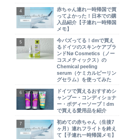
赤ちゃん連れ一時帰国で買
ってよかった！日本での購
入品紹介【子連れ一時帰国
メモ】
今バズってる！dmで買え
るドイツのスキンケアブラ
ンドNø Cosmetics（ノー
コスメティックス）の
Chemical peeling
serum（ケミカルピーリン
グセラム）を使ってみた
ドイツで買えるおすすめシ
ャンプー・コンディショナ
ー・ボディーソープ！dm
で買える愛用品を紹介
初めての赤ちゃん（生後7
ヶ月）連れフライトを終え
て【子連れ一時帰国メモ】