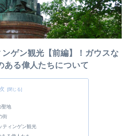
ィンゲン観光【前編】！ガウスな
のある偉人たちについて
次
の聖地
の街
ッティンゲン観光
のある偉人たち