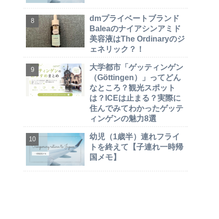
dmプライベートブランド
Baleaのナイアシンアミド
美容液はThe Ordinaryのジ
ェネリック？！
大学都市「ゲッティンゲン
（Göttingen）」ってどん
なところ？観光スポット
は？ICEは止まる？実際に
住んでみてわかったゲッテ
ィンゲンの魅力8選
幼児（1歳半）連れフライ
トを終えて【子連れ一時帰
国メモ】