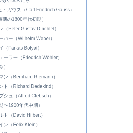
ス（Carl Friedrich Gauss）
期の1800年代初期）
er Gustav Dirichlet）
（Wilhelm Weber）
arkas Bolyai）
ー（Friedrich Wöhler）
中期）
Bernhard Riemann）
Richard Dedekind）
（Alfred Clebsch）
期〜1900年代中期）
David Hilbert）
Felix Klein）