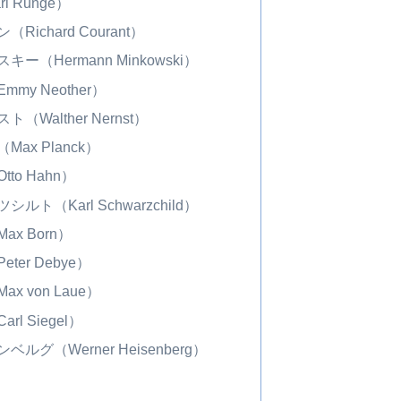
 Runge）
ichard Courant）
（Hermann Minkowski）
y Neother）
Walther Nernst）
x Planck）
o Hahn）
ト（Karl Schwarzchild）
x Born）
er Debye）
 von Laue）
l Siegel）
グ（Werner Heisenberg）