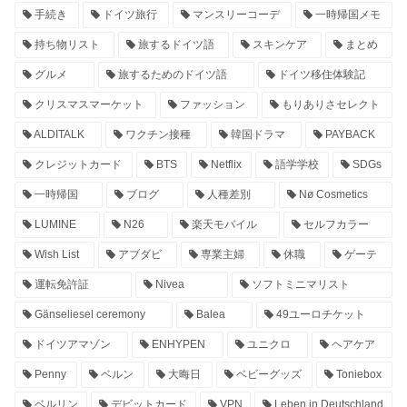
手続き
ドイツ旅行
マンスリーコーデ
一時帰国メモ
持ち物リスト
旅するドイツ語
スキンケア
まとめ
グルメ
旅するためのドイツ語
ドイツ移住体験記
クリスマスマーケット
ファッション
もりありさセレクト
ALDITALK
ワクチン接種
韓国ドラマ
PAYBACK
クレジットカード
BTS
Netflix
語学学校
SDGs
一時帰国
ブログ
人種差別
Nø Cosmetics
LUMINE
N26
楽天モバイル
セルフカラー
Wish List
アブダビ
専業主婦
休職
ゲーテ
運転免許証
Nivea
ソフトミニマリスト
Gänseliesel ceremony
Balea
49ユーロチケット
ドイツアマゾン
ENHYPEN
ユニクロ
ヘアケア
Penny
ベルン
大晦日
ベビーグッズ
Toniebox
ベルリン
デビットカード
VPN
Leben in Deutschland