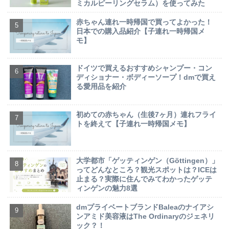
ミカルピーリングセラム）を使ってみた
赤ちゃん連れ一時帰国で買ってよかった！
日本での購入品紹介【子連れ一時帰国メ
モ】
ドイツで買えるおすすめシャンプー・コン
ディショナー・ボディーソープ！dmで買え
る愛用品を紹介
初めての赤ちゃん（生後7ヶ月）連れフライ
トを終えて【子連れ一時帰国メモ】
大学都市「ゲッティンゲン（Göttingen）」
ってどんなところ？観光スポットは？ICEは
止まる？実際に住んでみてわかったゲッテ
ィンゲンの魅力8選
dmプライベートブランドBaleaのナイアシ
ンアミド美容液はThe Ordinaryのジェネリ
ック？！