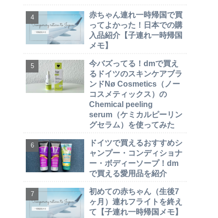
赤ちゃん連れ一時帰国で買
ってよかった！日本での購
入品紹介【子連れ一時帰国
メモ】
今バズってる！dmで買え
るドイツのスキンケアブラ
ンドNø Cosmetics（ノー
コスメティックス）の
Chemical peeling
serum（ケミカルピーリン
グセラム）を使ってみた
ドイツで買えるおすすめシ
ャンプー・コンディショナ
ー・ボディーソープ！dm
で買える愛用品を紹介
初めての赤ちゃん（生後7
ヶ月）連れフライトを終え
て【子連れ一時帰国メモ】