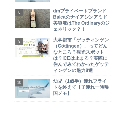
dmプライベートブランド
Baleaのナイアシンアミド
美容液はThe Ordinaryのジ
ェネリック？！
大学都市「ゲッティンゲン
（Göttingen）」ってどん
なところ？観光スポット
は？ICEは止まる？実際に
住んでみてわかったゲッテ
ィンゲンの魅力8選
幼児（1歳半）連れフライ
トを終えて【子連れ一時帰
国メモ】