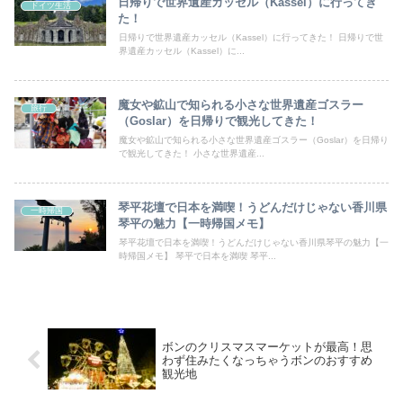
日帰りで世界遺産カッセル（Kassel）に行ってき
ドイツ生活
た！
日帰りで世界遺産カッセル（Kassel）に行ってきた！ 日帰りで世
界遺産カッセル（Kassel）に...
魔女や鉱山で知られる小さな世界遺産ゴスラー
旅行
（Goslar）を日帰りで観光してきた！
魔女や鉱山で知られる小さな世界遺産ゴスラー（Goslar）を日帰り
で観光してきた！ 小さな世界遺産...
琴平花壇で日本を満喫！うどんだけじゃない香川県
一時帰国
琴平の魅力【一時帰国メモ】
琴平花壇で日本を満喫！うどんだけじゃない香川県琴平の魅力【一
時帰国メモ】 琴平で日本を満喫 琴平...
ボンのクリスマスマーケットが最高！思
わず住みたくなっちゃうボンのおすすめ
観光地