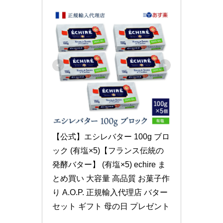
【公式】エシレバター 100g ブロ
ック (有塩×5)【フランス伝統の
発酵バター】 (有塩×5) echire ま
とめ買い 大容量 高品質 お菓子作
り A.O.P. 正規輸入代理店 バター
セット ギフト 母の日 プレゼント