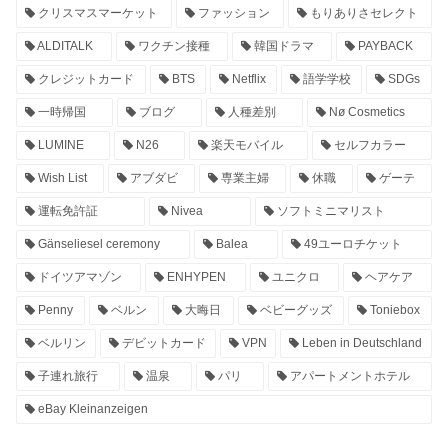
クリスマスマーケット
ファッション
もりありさセレクト
ALDITALK
ワクチン接種
韓国ドラマ
PAYBACK
クレジットカード
BTS
Netflix
語学学校
SDGs
一時帰国
ブログ
人種差別
Nø Cosmetics
LUMINE
N26
楽天モバイル
セルフカラー
Wish List
アブダビ
専業主婦
休職
ゲーテ
運転免許証
Nivea
ソフトミニマリスト
Gänseliesel ceremony
Balea
49ユーロチケット
ドイツアマゾン
ENHYPEN
ユニクロ
ヘアケア
Penny
ベルン
大晦日
ベビーグッズ
Toniebox
ベルリン
デビットカード
VPN
Leben in Deutschland
子連れ旅行
温泉
パリ
アパートメントホテル
eBay Kleinanzeigen