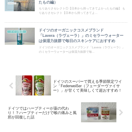
たもの編）
もりありさセレクト①【日本から持ってきてよかったもの編】 も
りありさセレクト【日本から持ってきてよ...
ドイツのオーガニックコスメブランド
ドイツ生活
「Lavera（ラヴェーラ）」のミセラーウォーター
は保湿力抜群で毎日のスキンケアにおすすめ
ドイツのオーガニックコスメブランド「Lavera（ラヴェーラ）」
のミセラーウォーターは保湿力抜群で毎...
ドイツのスーパーで買える季節限定ワイ
ン「Federweißer（フェーダーヴァイサ
ー）」が甘くて美味しくて超おすすめ！
ドイツではハーブティーが薬の代わ
り！？ハーブティーだけで喉の痛みと風
邪が回復した話