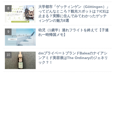
大学都市「ゲッティンゲン（Göttingen）」
ってどんなところ？観光スポットは？ICEは
止まる？実際に住んでみてわかったゲッテ
ィンゲンの魅力8選
幼児（1歳半）連れフライトを終えて【子連
れ一時帰国メモ】
dmプライベートブランドBaleaのナイアシ
ンアミド美容液はThe Ordinaryのジェネリ
ック？！