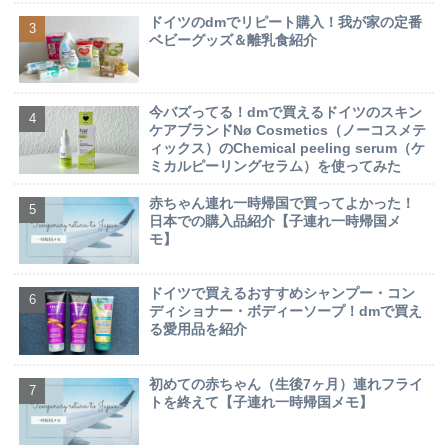
ドイツのdmでリピート購入！我が家の定番
ベビーグッズ＆離乳食紹介
今バズってる！dmで買えるドイツのスキン
ケアブランドNø Cosmetics（ノーコスメテ
ィックス）のChemical peeling serum（ケ
ミカルピーリングセラム）を使ってみた
赤ちゃん連れ一時帰国で買ってよかった！
日本での購入品紹介【子連れ一時帰国メ
モ】
ドイツで買えるおすすめシャンプー・コン
ディショナー・ボディーソープ！dmで買え
る愛用品を紹介
初めての赤ちゃん（生後7ヶ月）連れフライ
トを終えて【子連れ一時帰国メモ】