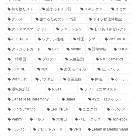
持ち物リスト
旅するドイツ語
スキンケア
まとめ
グルメ
旅するためのドイツ語
ドイツ移住体験記
クリスマスマーケット
ファッション
もりありさセレクト
ALDITALK
ワクチン接種
韓国ドラマ
PAYBACK
クレジットカード
BTS
Netflix
語学学校
SDGs
一時帰国
ブログ
人種差別
Nø Cosmetics
LUMINE
N26
楽天モバイル
セルフカラー
Wish List
アブダビ
専業主婦
休職
ゲーテ
運転免許証
Nivea
ソフトミニマリスト
Gänseliesel ceremony
Balea
49ユーロチケット
ドイツアマゾン
ENHYPEN
ユニクロ
ヘアケア
Penny
ベルン
大晦日
ベビーグッズ
Toniebox
ベルリン
デビットカード
VPN
Leben in Deutschland