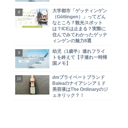
大学都市「ゲッティンゲン
（Göttingen）」ってどん
なところ？観光スポット
は？ICEは止まる？実際に
住んでみてわかったゲッテ
ィンゲンの魅力8選
幼児（1歳半）連れフライ
トを終えて【子連れ一時帰
国メモ】
dmプライベートブランド
Baleaのナイアシンアミド
美容液はThe Ordinaryのジ
ェネリック？！