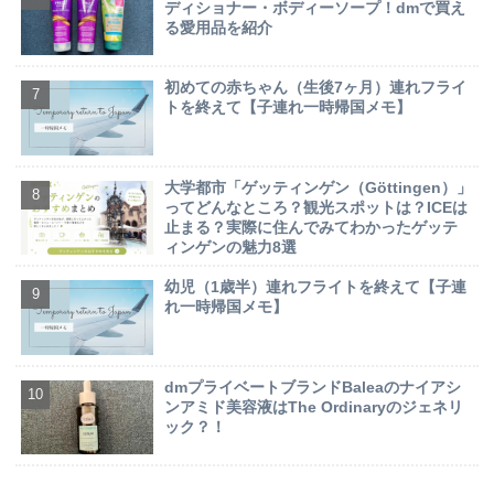
ディショナー・ボディーソープ！dmで買え
る愛用品を紹介
初めての赤ちゃん（生後7ヶ月）連れフライ
トを終えて【子連れ一時帰国メモ】
大学都市「ゲッティンゲン（Göttingen）」
ってどんなところ？観光スポットは？ICEは
止まる？実際に住んでみてわかったゲッテ
ィンゲンの魅力8選
幼児（1歳半）連れフライトを終えて【子連
れ一時帰国メモ】
dmプライベートブランドBaleaのナイアシ
ンアミド美容液はThe Ordinaryのジェネリ
ック？！