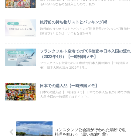
もいろいろなものを購入したので、私の...
旅行前の持ち物リストとパッキング術
旅行
旅行前の持ち物リストとパッキング術 旅行前のパッキング術 海外
旅行に行くときは、いつもなぜかギリ...
フランクフルト空港でのPCR検査や日本入国の流れ
一時帰国
（2022年4月）【一時帰国メモ】
フランクフルト空港でのPCR検査や日本入国の流れ【一時帰国メ
モ】 日本入国の流れ 2022年4月...
日本での購入品【一時帰国メモ】
ファッション
日本での購入品【一時帰国メモ】 日本での購入品 私の日本での購
入品 今回の一時帰国ではドイツで...
コンスタンツ公会議が行われた場所で魚
料理を味わう（黒い森旅行⑥）