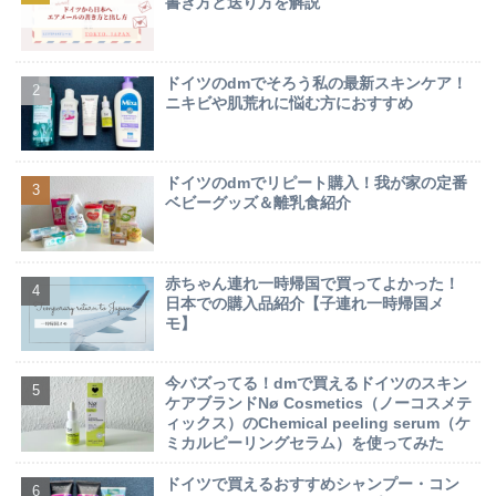
書き方と送り方を解説
ドイツのdmでそろう私の最新スキンケア！
ニキビや肌荒れに悩む方におすすめ
ドイツのdmでリピート購入！我が家の定番
ベビーグッズ＆離乳食紹介
赤ちゃん連れ一時帰国で買ってよかった！
日本での購入品紹介【子連れ一時帰国メ
モ】
今バズってる！dmで買えるドイツのスキン
ケアブランドNø Cosmetics（ノーコスメテ
ィックス）のChemical peeling serum（ケ
ミカルピーリングセラム）を使ってみた
ドイツで買えるおすすめシャンプー・コン