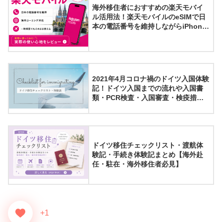
海外移住者におすすめの楽天モバイ
ル活用法！楽天モバイルのeSIMで日
本の電話番号を維持しながらiPhone
の副回線として3年間海外で利用して
みた結果【紹介キャンペーン実施
中】
2021年4月コロナ禍のドイツ入国体験
記！ドイツ入国までの流れや入国書
類・PCR検査・入国審査・検疫措置
について
ドイツ移住チェックリスト・渡航体
験記・手続き体験記まとめ【海外赴
任・駐在・海外移住者必見】
+1