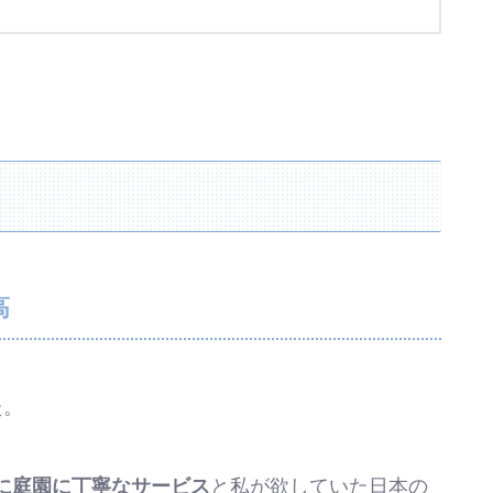
高
た。
に庭園に丁寧なサービス
と私が欲していた日本の