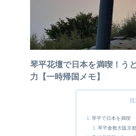
琴平花壇で日本を満喫！う
力【一時帰国メモ】
目
琴平で日本を満喫
琴平倉敷大阪京