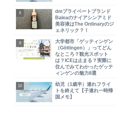
dmプライベートブランド
Baleaのナイアシンアミド
美容液はThe Ordinaryのジ
ェネリック？！
大学都市「ゲッティンゲン
（Göttingen）」ってどん
なところ？観光スポット
は？ICEは止まる？実際に
住んでみてわかったゲッテ
ィンゲンの魅力8選
幼児（1歳半）連れフライ
トを終えて【子連れ一時帰
国メモ】