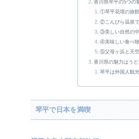
香川県琴平の5つの
①琴平花壇の旅
②こんぴら温泉
③美しい自然の
④美味しい食べ
⑤父母ヶ浜と天
香川県の魅力はうど
琴平は外国人観
琴平で日本を満喫