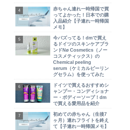
赤ちゃん連れ一時帰国で買
ってよかった！日本での購
入品紹介【子連れ一時帰国
メモ】
今バズってる！dmで買え
るドイツのスキンケアブラ
ンドNø Cosmetics（ノー
コスメティックス）の
Chemical peeling
serum（ケミカルピーリン
グセラム）を使ってみた
ドイツで買えるおすすめシ
ャンプー・コンディショナ
ー・ボディーソープ！dm
で買える愛用品を紹介
初めての赤ちゃん（生後7
ヶ月）連れフライトを終え
て【子連れ一時帰国メモ】