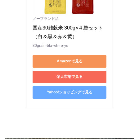
ノーブランド品
国産30雑穀米 300g×４袋セット
（白＆黒＆赤＆黄）
30grain-bla-wh-re-ye
Amazonで見る
楽天市場で見る
Yahoo!ショッピングで見る