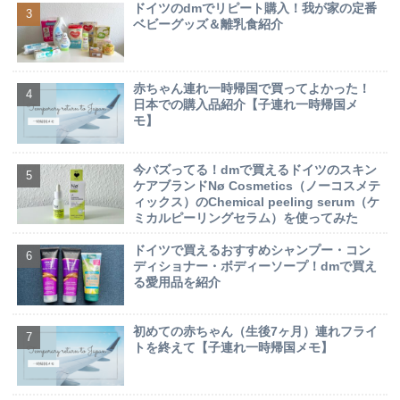
ドイツのdmでリピート購入！我が家の定番
ベビーグッズ＆離乳食紹介
赤ちゃん連れ一時帰国で買ってよかった！
日本での購入品紹介【子連れ一時帰国メ
モ】
今バズってる！dmで買えるドイツのスキン
ケアブランドNø Cosmetics（ノーコスメテ
ィックス）のChemical peeling serum（ケ
ミカルピーリングセラム）を使ってみた
ドイツで買えるおすすめシャンプー・コン
ディショナー・ボディーソープ！dmで買え
る愛用品を紹介
初めての赤ちゃん（生後7ヶ月）連れフライ
トを終えて【子連れ一時帰国メモ】