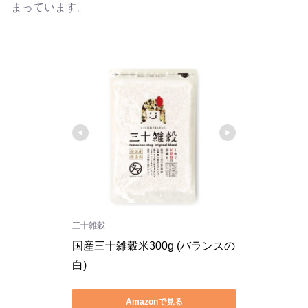
まっています。
三十雑穀
国産三十雑穀米300g (バランスの
白)
Amazonで見る