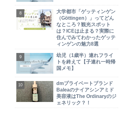
大学都市「ゲッティンゲン
（Göttingen）」ってどん
なところ？観光スポット
は？ICEは止まる？実際に
住んでみてわかったゲッテ
ィンゲンの魅力8選
幼児（1歳半）連れフライ
トを終えて【子連れ一時帰
国メモ】
dmプライベートブランド
Baleaのナイアシンアミド
美容液はThe Ordinaryのジ
ェネリック？！