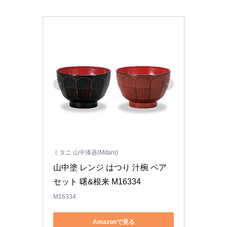
ミタニ 山中漆器(Mitani)
山中塗 レンジ はつり 汁椀 ペア
セット 曙&根来 M16334
M16334
Amazonで見る