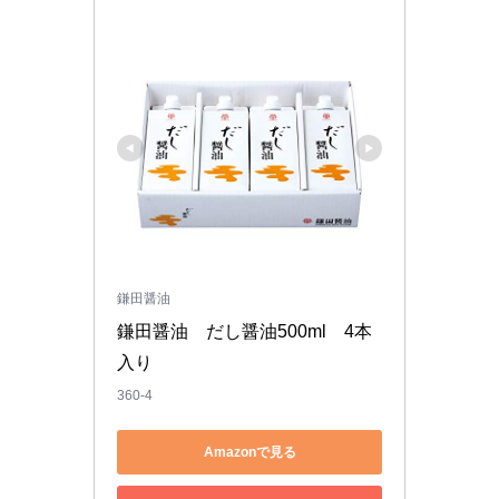
鎌田醤油
鎌田醤油　だし醤油500ml　4本
入り
360-4
Amazonで見る