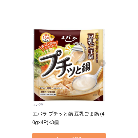
エバラ
エバラ プチッと鍋 豆乳ごま鍋 (4
0g×4P)×3個