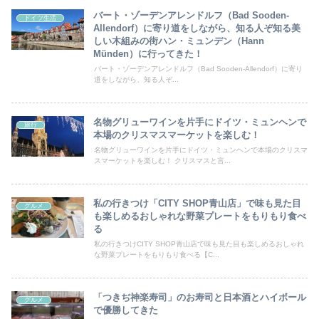
バート・ゾーデンアレンドルフ（Bad Sooden-
ドイツ生活
Allendorf）に寄り道をしながら、知る人ぞ知る美
しい木組みの街ハン・ミュンデン（Hann
Münden）に行ってきた！
バート・ゾーデンアレンドルフ（Bad Sooden-Allendorf）に寄り
道をしながら、知る人ぞ...
名物グリューワインを片手にドイツ・ミュンヘンで
旅行
本場のクリスマスマーケットを楽しむ！
名物グリューワインを片手にドイツ・ミュンヘンで本場のクリスマ
スマーケットを楽しむ！ クリスマスと言...
私の行きつけ「CITY SHOP青山店」で味も見た目
グルメ
も楽しめるおしゃれな野菜プレートをもりもり食べ
る
私の行きつけCITY SHOP青山店で味も見た目も楽しめるおしゃれ
な野菜プレートをもりもり食べる【C...
「つきぢ神楽寿司」のお寿司と日本酒とハイボール
グルメ
で優勝してきた