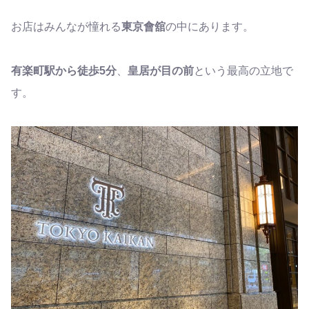
お店はみんなが憧れる
東京會舘
の中にあります。
有楽町駅から徒歩5分
、
皇居が目の前
という最高の立地で
す。