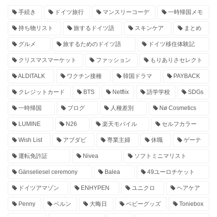
手続き
ドイツ旅行
マンスリーコーデ
一時帰国メモ
持ち物リスト
旅するドイツ語
スキンケア
まとめ
グルメ
旅するためのドイツ語
ドイツ移住体験記
クリスマスマーケット
ファッション
もりありさセレクト
ALDITALK
ワクチン接種
韓国ドラマ
PAYBACK
クレジットカード
BTS
Netflix
語学学校
SDGs
一時帰国
ブログ
人種差別
Nø Cosmetics
LUMINE
N26
楽天モバイル
セルフカラー
Wish List
アブダビ
専業主婦
休職
ゲーテ
運転免許証
Nivea
ソフトミニマリスト
Gänseliesel ceremony
Balea
49ユーロチケット
ドイツアマゾン
ENHYPEN
ユニクロ
ヘアケア
Penny
ベルン
大晦日
ベビーグッズ
Toniebox