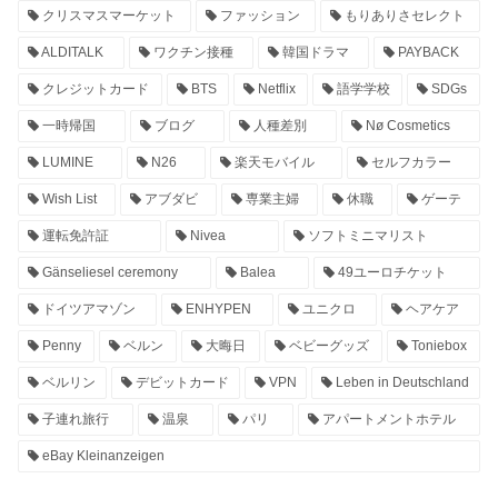
クリスマスマーケット
ファッション
もりありさセレクト
ALDITALK
ワクチン接種
韓国ドラマ
PAYBACK
クレジットカード
BTS
Netflix
語学学校
SDGs
一時帰国
ブログ
人種差別
Nø Cosmetics
LUMINE
N26
楽天モバイル
セルフカラー
Wish List
アブダビ
専業主婦
休職
ゲーテ
運転免許証
Nivea
ソフトミニマリスト
Gänseliesel ceremony
Balea
49ユーロチケット
ドイツアマゾン
ENHYPEN
ユニクロ
ヘアケア
Penny
ベルン
大晦日
ベビーグッズ
Toniebox
ベルリン
デビットカード
VPN
Leben in Deutschland
子連れ旅行
温泉
パリ
アパートメントホテル
eBay Kleinanzeigen