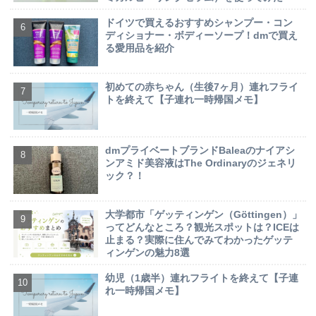
ドイツで買えるおすすめシャンプー・コン
ディショナー・ボディーソープ！dmで買え
る愛用品を紹介
初めての赤ちゃん（生後7ヶ月）連れフライ
トを終えて【子連れ一時帰国メモ】
dmプライベートブランドBaleaのナイアシ
ンアミド美容液はThe Ordinaryのジェネリ
ック？！
大学都市「ゲッティンゲン（Göttingen）」
ってどんなところ？観光スポットは？ICEは
止まる？実際に住んでみてわかったゲッテ
ィンゲンの魅力8選
幼児（1歳半）連れフライトを終えて【子連
れ一時帰国メモ】