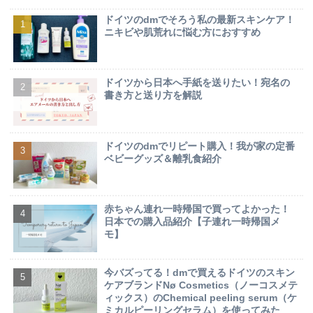
ドイツのdmでそろう私の最新スキンケア！
ニキビや肌荒れに悩む方におすすめ
ドイツから日本へ手紙を送りたい！宛名の
書き方と送り方を解説
ドイツのdmでリピート購入！我が家の定番
ベビーグッズ＆離乳食紹介
赤ちゃん連れ一時帰国で買ってよかった！
日本での購入品紹介【子連れ一時帰国メ
モ】
今バズってる！dmで買えるドイツのスキン
ケアブランドNø Cosmetics（ノーコスメテ
ィックス）のChemical peeling serum（ケ
ミカルピーリングセラム）を使ってみた