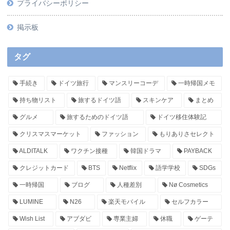
プライバシーポリシー
掲示板
タグ
手続き
ドイツ旅行
マンスリーコーデ
一時帰国メモ
持ち物リスト
旅するドイツ語
スキンケア
まとめ
グルメ
旅するためのドイツ語
ドイツ移住体験記
クリスマスマーケット
ファッション
もりありさセレクト
ALDITALK
ワクチン接種
韓国ドラマ
PAYBACK
クレジットカード
BTS
Netflix
語学学校
SDGs
一時帰国
ブログ
人種差別
Nø Cosmetics
LUMINE
N26
楽天モバイル
セルフカラー
Wish List
アブダビ
専業主婦
休職
ゲーテ