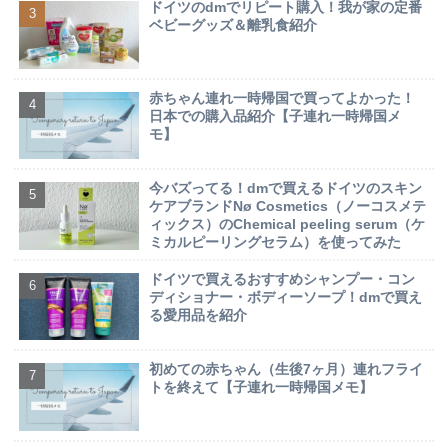
ドイツのdmでリピート購入！我が家の定番
ベビーグッズ＆離乳食紹介
赤ちゃん連れ一時帰国で買ってよかった！
日本での購入品紹介【子連れ一時帰国メ
モ】
今バズってる！dmで買えるドイツのスキン
ケアブランドNø Cosmetics（ノーコスメテ
ィックス）のChemical peeling serum（ケ
ミカルピーリングセラム）を使ってみた
ドイツで買えるおすすめシャンプー・コン
ディショナー・ボディーソープ！dmで買え
る愛用品を紹介
初めての赤ちゃん（生後7ヶ月）連れフライ
トを終えて【子連れ一時帰国メモ】