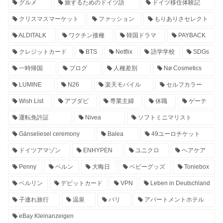
グルメ
旅するためのドイツ語
ドイツ移住体験記
クリスマスマーケット
ファッション
もりありさセレクト
ALDITALK
ワクチン接種
韓国ドラマ
PAYBACK
クレジットカード
BTS
Netflix
語学学校
SDGs
一時帰国
ブログ
人種差別
Nø Cosmetics
LUMINE
N26
楽天モバイル
セルフカラー
Wish List
アブダビ
専業主婦
休職
ゲーテ
運転免許証
Nivea
ソフトミニマリスト
Gänseliesel ceremony
Balea
49ユーロチケット
ドイツアマゾン
ENHYPEN
ユニクロ
ヘアケア
Penny
ベルン
大晦日
ベビーグッズ
Toniebox
ベルリン
デビットカード
VPN
Leben in Deutschland
子連れ旅行
温泉
パリ
アパートメントホテル
eBay Kleinanzeigen