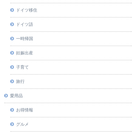
ドイツ移住
ドイツ語
一時帰国
妊娠出産
子育て
旅行
愛用品
お得情報
グルメ