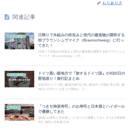
もりありさ
関連記事
日帰りで木組みの街並みと現代の建造物が調和する
ドイツ生活
街ブラウンシュヴァイク（Braunschweig）に行っ
てきた！
日帰りで木組みの街並みと現代の建造物が調和する街ブラウンシュ
ヴァイク（Braunschweig）に行...
ドイツ黒い森地方で『旅するドイツ語』の4泊5日の
ドイツ生活
聖地巡り！旅行記まとめ
4泊5日のドイツ黒い森地方旅行記 黒い森地方への憧れ 私が黒い森
地方に行きたいと思った理由は、ド...
「つきぢ神楽寿司」のお寿司と日本酒とハイボール
グルメ
で優勝してきた
築地のお寿司と日本酒とハイボールで優勝してきた【つきぢ神楽寿
司】 寿司と日本酒 日本...