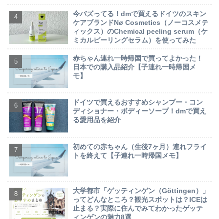
今バズってる！dmで買えるドイツのスキン
ケアブランドNø Cosmetics（ノーコスメテ
ィックス）のChemical peeling serum（ケ
ミカルピーリングセラム）を使ってみた
赤ちゃん連れ一時帰国で買ってよかった！
日本での購入品紹介【子連れ一時帰国メ
モ】
ドイツで買えるおすすめシャンプー・コン
ディショナー・ボディーソープ！dmで買え
る愛用品を紹介
初めての赤ちゃん（生後7ヶ月）連れフライ
トを終えて【子連れ一時帰国メモ】
大学都市「ゲッティンゲン（Göttingen）」
ってどんなところ？観光スポットは？ICEは
止まる？実際に住んでみてわかったゲッテ
ィンゲンの魅力8選