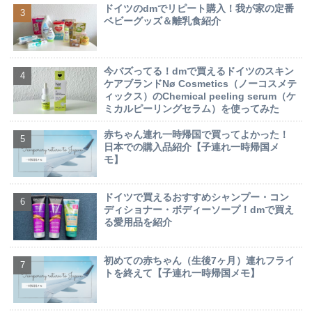
ドイツのdmでリピート購入！我が家の定番
ベビーグッズ＆離乳食紹介
今バズってる！dmで買えるドイツのスキン
ケアブランドNø Cosmetics（ノーコスメテ
ィックス）のChemical peeling serum（ケ
ミカルピーリングセラム）を使ってみた
赤ちゃん連れ一時帰国で買ってよかった！
日本での購入品紹介【子連れ一時帰国メ
モ】
ドイツで買えるおすすめシャンプー・コン
ディショナー・ボディーソープ！dmで買え
る愛用品を紹介
初めての赤ちゃん（生後7ヶ月）連れフライ
トを終えて【子連れ一時帰国メモ】