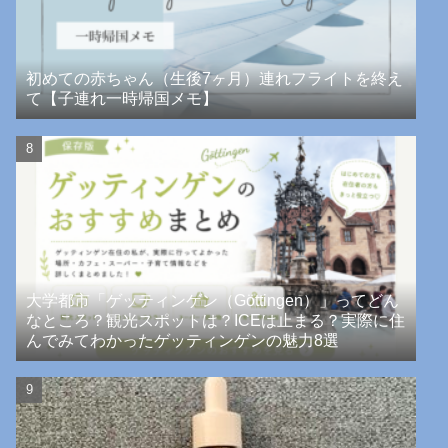
初めての赤ちゃん（生後7ヶ月）連れフライトを終え
て【子連れ一時帰国メモ】
大学都市「ゲッティンゲン（Göttingen）」ってどん
なところ？観光スポットは？ICEは止まる？実際に住
んでみてわかったゲッティンゲンの魅力8選