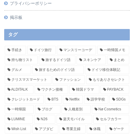
プライバシーポリシー
掲示板
タグ
手続き
ドイツ旅行
マンスリーコーデ
一時帰国メモ
持ち物リスト
旅するドイツ語
スキンケア
まとめ
グルメ
旅するためのドイツ語
ドイツ移住体験記
クリスマスマーケット
ファッション
もりありさセレクト
ALDITALK
ワクチン接種
韓国ドラマ
PAYBACK
クレジットカード
BTS
Netflix
語学学校
SDGs
一時帰国
ブログ
人種差別
Nø Cosmetics
LUMINE
N26
楽天モバイル
セルフカラー
Wish List
アブダビ
専業主婦
休職
ゲーテ