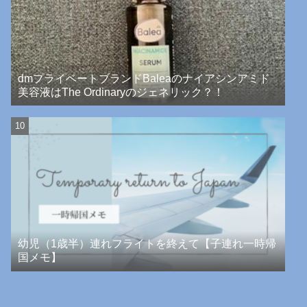
dmプライベートブランドBaleaのナイアシンアミド
美容液はThe Ordinaryのジェネリック？！
幼児（1歳半）連れフライトを終えて【子連れ一時帰
国メモ】