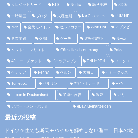
クレジットカード
BTS
Netflix
語学学校
SDGs
一時帰国
ブログ
人種差別
Nø Cosmetics
LUMINE
N26
楽天モバイル
セルフカラー
Wish List
アブダビ
専業主婦
休職
ゲーテ
運転免許証
Nivea
ソフトミニマリスト
Gänseliesel ceremony
Balea
49ユーロチケット
ドイツアマゾン
ENHYPEN
ユニクロ
ヘアケア
Penny
ベルン
大晦日
ベビーグッズ
Toniebox
ベルリン
デビットカード
VPN
Leben in Deutschland
子連れ旅行
温泉
パリ
アパートメントホテル
eBay Kleinanzeigen
最近の投稿
ドイツ在住でも楽天モバイルを解約しない理由！日本の電