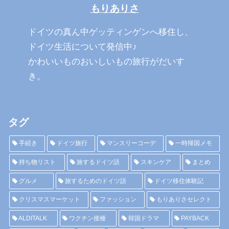
もりありさ
ドイツの真ん中ゲッティンゲンへ移住し、
ドイツ生活について発信中♪
かわいいものおいしいもの旅行がだいす
き。
タグ
手続き
ドイツ旅行
マンスリーコーデ
一時帰国メモ
持ち物リスト
旅するドイツ語
スキンケア
まとめ
グルメ
旅するためのドイツ語
ドイツ移住体験記
クリスマスマーケット
ファッション
もりありさセレクト
ALDITALK
ワクチン接種
韓国ドラマ
PAYBACK