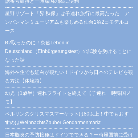
話番号維持と一時帰国の際に便利
星野リゾート「界 秋保」は子連れ旅行に最高だった！ア
ンパンマンミュージアムも楽しめる仙台1泊2日モデルコ
ース
B2取ったのに！突然Leben in
Deutschland（Einbürgerungstest）の試験を受けることに
なった話
海外在住でも紅白が観たい！ドイツから日本のテレビを観
る方法【体験談】
幼児（1歳半）連れフライトを終えて【子連れ一時帰国メ
モ】
ベルリンのクリスマスマーケットは80以上！中でもおす
すめはWeihnachtsZauber Gendarmenmarkt
日本脳炎の予防接種はドイツでできる？一時帰国前に受け