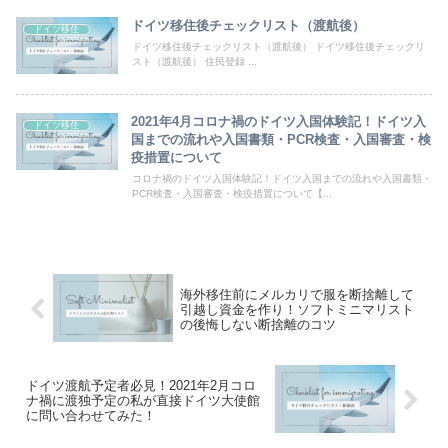
ドイツ移住後チェックリスト（渡航後）
ドイツ移住
ドイツ移住後チェックリスト（渡航後） ドイツ移住後チェックリ
スト（渡航後） 住民登録 ...
2021年4月コロナ禍のドイツ入国体験記！ドイツ入
ドイツ移住
国までの流れや入国書類・PCR検査・入国審査・検
疫措置について
コロナ禍のドイツ入国体験記！ドイツ入国までの流れや入国書類・
PCR検査・入国審査・検疫措置について【...
海外移住前にメルカリで服を断捨離して
引越し資金を作り！ソフトミニマリスト
の後悔しない断捨離のコツ
ドイツ渡航予定者必見！2021年2月コロ
ナ禍に渡独予定の私が直接ドイツ大使館
に問い合わせてみた！