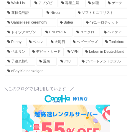
Wish List
アブダビ
専業主婦
休職
ゲーテ
運転免許証
Nivea
ソフトミニマリスト
Gänseliesel ceremony
Balea
49ユーロチケット
ドイツアマゾン
ENHYPEN
ユニクロ
ヘアケア
Penny
ベルン
大晦日
ベビーグッズ
Toniebox
ベルリン
デビットカード
VPN
Leben in Deutschland
子連れ旅行
温泉
パリ
アパートメントホテル
eBay Kleinanzeigen
＼このブログでも利用しています！／