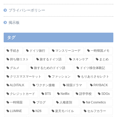
プライバシーポリシー
掲示板
タグ
手続き
ドイツ旅行
マンスリーコーデ
一時帰国メモ
持ち物リスト
旅するドイツ語
スキンケア
まとめ
グルメ
旅するためのドイツ語
ドイツ移住体験記
クリスマスマーケット
ファッション
もりありさセレクト
ALDITALK
ワクチン接種
韓国ドラマ
PAYBACK
クレジットカード
BTS
Netflix
語学学校
SDGs
一時帰国
ブログ
人種差別
Nø Cosmetics
LUMINE
N26
楽天モバイル
セルフカラー