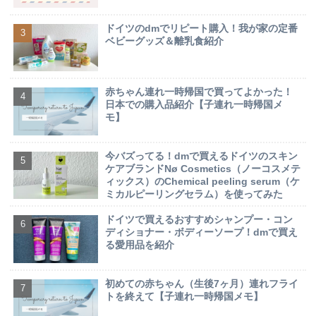
ドイツのdmでリピート購入！我が家の定番
ベビーグッズ＆離乳食紹介
赤ちゃん連れ一時帰国で買ってよかった！
日本での購入品紹介【子連れ一時帰国メ
モ】
今バズってる！dmで買えるドイツのスキン
ケアブランドNø Cosmetics（ノーコスメテ
ィックス）のChemical peeling serum（ケ
ミカルピーリングセラム）を使ってみた
ドイツで買えるおすすめシャンプー・コン
ディショナー・ボディーソープ！dmで買え
る愛用品を紹介
初めての赤ちゃん（生後7ヶ月）連れフライ
トを終えて【子連れ一時帰国メモ】