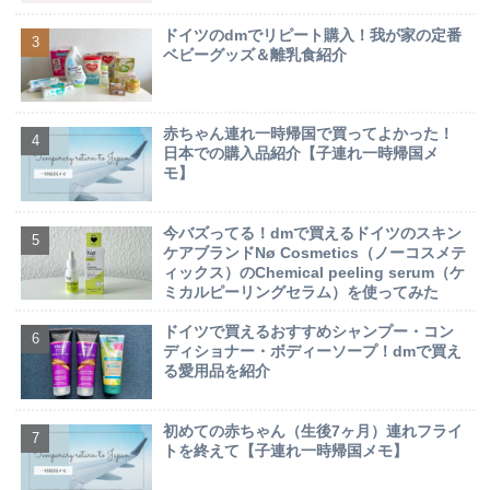
ドイツのdmでリピート購入！我が家の定番
ベビーグッズ＆離乳食紹介
赤ちゃん連れ一時帰国で買ってよかった！
日本での購入品紹介【子連れ一時帰国メ
モ】
今バズってる！dmで買えるドイツのスキン
ケアブランドNø Cosmetics（ノーコスメテ
ィックス）のChemical peeling serum（ケ
ミカルピーリングセラム）を使ってみた
ドイツで買えるおすすめシャンプー・コン
ディショナー・ボディーソープ！dmで買え
る愛用品を紹介
初めての赤ちゃん（生後7ヶ月）連れフライ
トを終えて【子連れ一時帰国メモ】