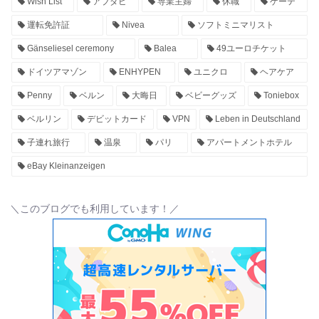
Wish List
アブダビ
専業主婦
休職
ゲーテ
運転免許証
Nivea
ソフトミニマリスト
Gänseliesel ceremony
Balea
49ユーロチケット
ドイツアマゾン
ENHYPEN
ユニクロ
ヘアケア
Penny
ベルン
大晦日
ベビーグッズ
Toniebox
ベルリン
デビットカード
VPN
Leben in Deutschland
子連れ旅行
温泉
パリ
アパートメントホテル
eBay Kleinanzeigen
＼このブログでも利用しています！／