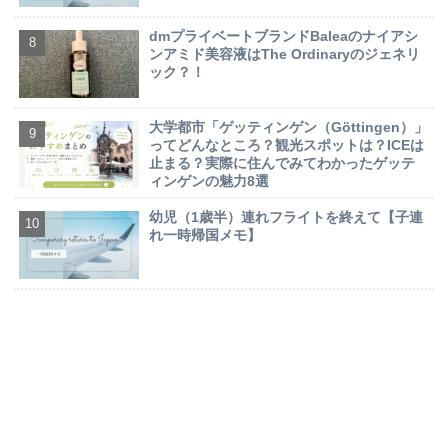
dmプライベートブランドBaleaのナイアシ
ンアミド美容液はThe Ordinaryのジェネリ
ック？！
大学都市「ゲッティンゲン（Göttingen）」
ってどんなところ？観光スポットは？ICEは
止まる？実際に住んでみてわかったゲッテ
ィンゲンの魅力8選
幼児（1歳半）連れフライトを終えて【子連
れ一時帰国メモ】