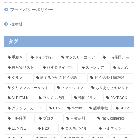
プライバシーポリシー
掲示板
タグ
手続き
ドイツ旅行
マンスリーコーデ
一時帰国メモ
持ち物リスト
旅するドイツ語
スキンケア
まとめ
グルメ
旅するためのドイツ語
ドイツ移住体験記
クリスマスマーケット
ファッション
もりありさセレクト
ALDITALK
ワクチン接種
韓国ドラマ
PAYBACK
クレジットカード
BTS
Netflix
語学学校
SDGs
一時帰国
ブログ
人種差別
Nø Cosmetics
LUMINE
N26
楽天モバイル
セルフカラー