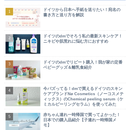
ドイツから日本へ手紙を送りたい！宛名の
書き方と送り方を解説
ドイツのdmでそろう私の最新スキンケア！
ニキビや肌荒れに悩む方におすすめ
ドイツのdmでリピート購入！我が家の定番
ベビーグッズ＆離乳食紹介
今バズってる！dmで買えるドイツのスキン
ケアブランドNø Cosmetics（ノーコスメテ
ィックス）のChemical peeling serum（ケ
ミカルピーリングセラム）を使ってみた
赤ちゃん連れ一時帰国で買ってよかった！
日本での購入品紹介【子連れ一時帰国メ
モ】