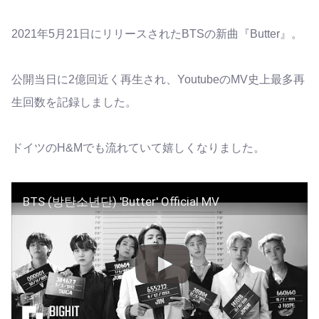
2021年5月21日にリリースされたBTSの新曲『Butter』。
公開当日に2億回近く再生され、YoutubeのMV史上最多再
生回数を記録しました。
ドイツのH&Mでも流れていて嬉しくなりました。
BTS (방탄소년단) 'Butter' Official MV