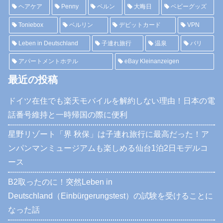
ヘアケア
Penny
ベルン
大晦日
ベビーグッズ
Toniebox
ベルリン
デビットカード
VPN
Leben in Deutschland
子連れ旅行
温泉
パリ
アパートメントホテル
eBay Kleinanzeigen
最近の投稿
ドイツ在住でも楽天モバイルを解約しない理由！日本の電
話番号維持と一時帰国の際に便利
星野リゾート「界 秋保」は子連れ旅行に最高だった！ア
ンパンマンミュージアムも楽しめる仙台1泊2日モデルコ
ース
B2取ったのに！突然Leben in
Deutschland（Einbürgerungstest）の試験を受けることに
なった話