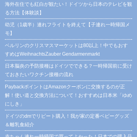
海外在住でも紅白が観たい！ドイツから日本のテレビを観
る方法【体験談】
幼児（1歳半）連れフライトを終えて【子連れ一時帰国メ
モ】
ベルリンのクリスマスマーケットは80以上！中でもおす
すめはWeihnachtsZauber Gendarmenmarkt
日本脳炎の予防接種はドイツでできる？一時帰国前に受け
ておきたいワクチン接種の流れ
PaybackポイントはAmazonクーポンに交換するのが正
解！使い道と交換方法について！おすすめは日本米「ゆめ
にしき」
ドイツのdmでリピート購入！我が家の定番ベビーグッズ
＆離乳食紹介
赤ちゃん連れ一時帰国で買ってよかった！日本での購入品