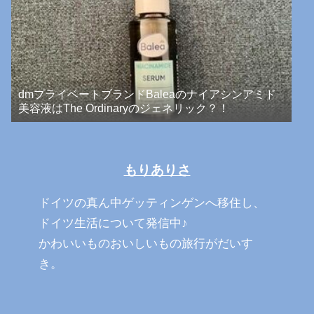
dmプライベートブランドBaleaのナイアシンアミド
美容液はThe Ordinaryのジェネリック？！
もりありさ
ドイツの真ん中ゲッティンゲンへ移住し、
ドイツ生活について発信中♪
かわいいものおいしいもの旅行がだいす
き。