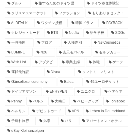
グルメ
旅するためのドイツ語
ドイツ移住体験記
クリスマスマーケット
ファッション
もりありさセレクト
ALDITALK
ワクチン接種
韓国ドラマ
PAYBACK
クレジットカード
BTS
Netflix
語学学校
SDGs
一時帰国
ブログ
人種差別
Nø Cosmetics
LUMINE
N26
楽天モバイル
セルフカラー
Wish List
アブダビ
専業主婦
休職
ゲーテ
運転免許証
Nivea
ソフトミニマリスト
Gänseliesel ceremony
Balea
49ユーロチケット
ドイツアマゾン
ENHYPEN
ユニクロ
ヘアケア
Penny
ベルン
大晦日
ベビーグッズ
Toniebox
ベルリン
デビットカード
VPN
Leben in Deutschland
子連れ旅行
温泉
パリ
アパートメントホテル
eBay Kleinanzeigen