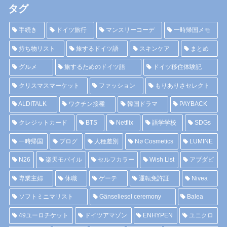
タグ
手続き
ドイツ旅行
マンスリーコーデ
一時帰国メモ
持ち物リスト
旅するドイツ語
スキンケア
まとめ
グルメ
旅するためのドイツ語
ドイツ移住体験記
クリスマスマーケット
ファッション
もりありさセレクト
ALDITALK
ワクチン接種
韓国ドラマ
PAYBACK
クレジットカード
BTS
Netflix
語学学校
SDGs
一時帰国
ブログ
人種差別
Nø Cosmetics
LUMINE
N26
楽天モバイル
セルフカラー
Wish List
アブダビ
専業主婦
休職
ゲーテ
運転免許証
Nivea
ソフトミニマリスト
Gänseliesel ceremony
Balea
49ユーロチケット
ドイツアマゾン
ENHYPEN
ユニクロ