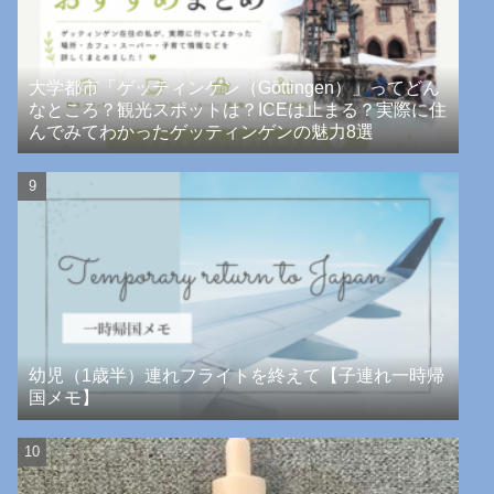
大学都市「ゲッティンゲン（Göttingen）」ってどん
なところ？観光スポットは？ICEは止まる？実際に住
んでみてわかったゲッティンゲンの魅力8選
幼児（1歳半）連れフライトを終えて【子連れ一時帰
国メモ】