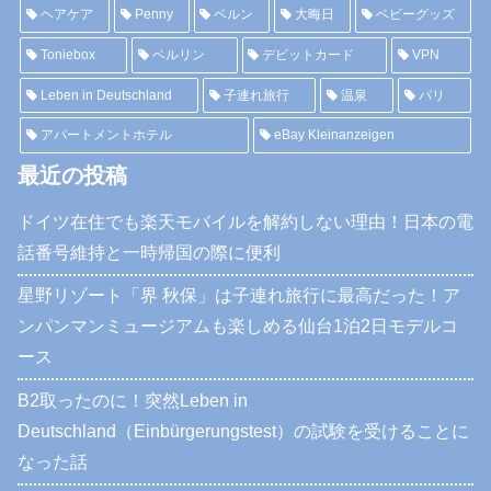
ヘアケア
Penny
ベルン
大晦日
ベビーグッズ
Toniebox
ベルリン
デビットカード
VPN
Leben in Deutschland
子連れ旅行
温泉
パリ
アパートメントホテル
eBay Kleinanzeigen
最近の投稿
ドイツ在住でも楽天モバイルを解約しない理由！日本の電
話番号維持と一時帰国の際に便利
星野リゾート「界 秋保」は子連れ旅行に最高だった！ア
ンパンマンミュージアムも楽しめる仙台1泊2日モデルコ
ース
B2取ったのに！突然Leben in
Deutschland（Einbürgerungstest）の試験を受けることに
なった話