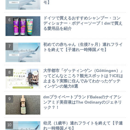
モ】
ドイツで買えるおすすめシャンプー・コン
ディショナー・ボディーソープ！dmで買え
る愛用品を紹介
初めての赤ちゃん（生後7ヶ月）連れフライ
トを終えて【子連れ一時帰国メモ】
大学都市「ゲッティンゲン（Göttingen）」
ってどんなところ？観光スポットは？ICEは
止まる？実際に住んでみてわかったゲッテ
ィンゲンの魅力8選
dmプライベートブランドBaleaのナイアシ
ンアミド美容液はThe Ordinaryのジェネリ
ック？！
幼児（1歳半）連れフライトを終えて【子連
れ一時帰国メモ】