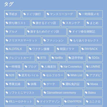
タグ
手続き
ドイツ旅行
マンスリーコーデ
一時帰国メモ
持ち物リスト
旅するドイツ語
スキンケア
まとめ
グルメ
旅するためのドイツ語
ドイツ移住体験記
クリスマスマーケット
ファッション
もりありさセレクト
ALDITALK
ワクチン接種
韓国ドラマ
PAYBACK
クレジットカード
BTS
Netflix
語学学校
SDGs
一時帰国
ブログ
人種差別
Nø Cosmetics
LUMINE
N26
楽天モバイル
セルフカラー
Wish List
アブダビ
専業主婦
休職
ゲーテ
運転免許証
Nivea
ソフトミニマリスト
Gänseliesel ceremony
Balea
49ユーロチケット
ドイツアマゾン
ENHYPEN
ユニクロ