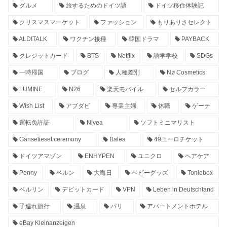
グルメ
旅するためのドイツ語
ドイツ移住体験記
クリスマスマーケット
ファッション
もりありさセレクト
ALDITALK
ワクチン接種
韓国ドラマ
PAYBACK
クレジットカード
BTS
Netflix
語学学校
SDGs
一時帰国
ブログ
人種差別
Nø Cosmetics
LUMINE
N26
楽天モバイル
セルフカラー
Wish List
アブダビ
専業主婦
休職
ゲーテ
運転免許証
Nivea
ソフトミニマリスト
Gänseliesel ceremony
Balea
49ユーロチケット
ドイツアマゾン
ENHYPEN
ユニクロ
ヘアケア
Penny
ベルン
大晦日
ベビーグッズ
Toniebox
ベルリン
デビットカード
VPN
Leben in Deutschland
子連れ旅行
温泉
パリ
アパートメントホテル
eBay Kleinanzeigen