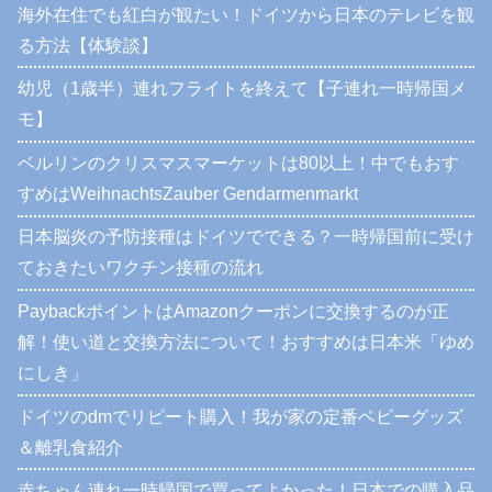
海外在住でも紅白が観たい！ドイツから日本のテレビを観
る方法【体験談】
幼児（1歳半）連れフライトを終えて【子連れ一時帰国メ
モ】
ベルリンのクリスマスマーケットは80以上！中でもおす
すめはWeihnachtsZauber Gendarmenmarkt
日本脳炎の予防接種はドイツでできる？一時帰国前に受け
ておきたいワクチン接種の流れ
PaybackポイントはAmazonクーポンに交換するのが正
解！使い道と交換方法について！おすすめは日本米「ゆめ
にしき」
ドイツのdmでリピート購入！我が家の定番ベビーグッズ
＆離乳食紹介
赤ちゃん連れ一時帰国で買ってよかった！日本での購入品